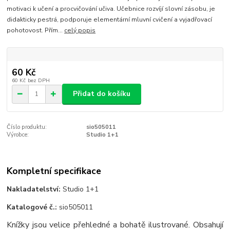
motivaci k učení a procvičování učiva. Učebnice rozvíjí slovní zásobu, je
didakticky pestrá, podporuje elementární mluvní cvičení a vyjadřovací
pohotovost. Přím...
celý popis
60 Kč
60 Kč
bez DPH
Přidat do košíku
Číslo produktu:
sio505011
Výrobce:
Studio 1+1
Kompletní specifikace
Nakladatelství:
Studio 1+1
Katalogové č.:
sio505011
Knížky jsou velice přehledné a bohatě ilustrované. Obsahují