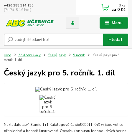
0
ks
+420 388 314 136
za
0 Kč
(Po-Pá, 8-16 hod.)
Menu
Hledat
Úvod
Základní školy
Český jazyk
5.ročník
Český jazyk pro 5.
ročník, 1. díl
Český jazyk pro 5. ročník, 1. díl
Nakladatelství: Studio 1+1 Katalogové č.: sio505011 Knížky jsou velice
přehledné a bohatě ilustrované. Obsahují spoustu jednoduchých her na