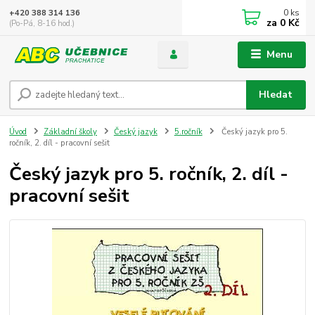
0
ks
+420 388 314 136
za
0 Kč
(Po-Pá, 8-16 hod.)
Menu
Hledat
Úvod
Základní školy
Český jazyk
5.ročník
Český jazyk pro 5.
ročník, 2. díl - pracovní sešit
Český jazyk pro 5. ročník, 2. díl -
pracovní sešit