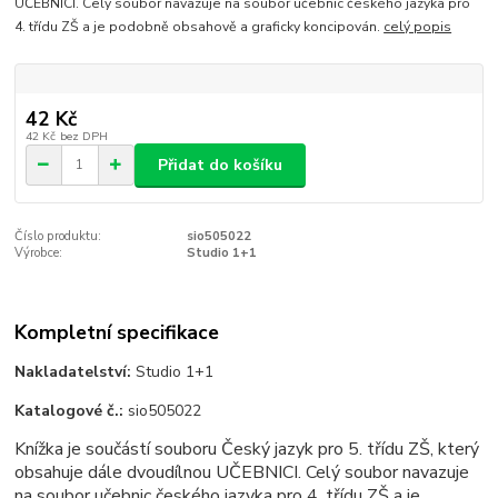
UČEBNICI. Celý soubor navazuje na soubor učebnic českého jazyka pro
4. třídu ZŠ a je podobně obsahově a graficky koncipován.
celý popis
42 Kč
42 Kč
bez DPH
Přidat do košíku
Číslo produktu:
sio505022
Výrobce:
Studio 1+1
Kompletní specifikace
Nakladatelství:
Studio 1+1
Katalogové č.:
sio505022
Knížka je součástí souboru Český jazyk pro 5. třídu ZŠ, který
obsahuje dále dvoudílnou
UČEBNICI
. Celý soubor navazuje
na soubor učebnic českého jazyka pro 4. třídu ZŠ a je