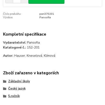
Číslo produktu:
pan370201
Výrobce:
Pansofia
Kompletní specifikace
Vydavatelství:
Pansofia
Katalogové č.:
152-201
Autor:
Hauser, Kneselová, Klímová
Zboží zařazeno v kategoriích
Základní školy
Český jazyk
5.ročník