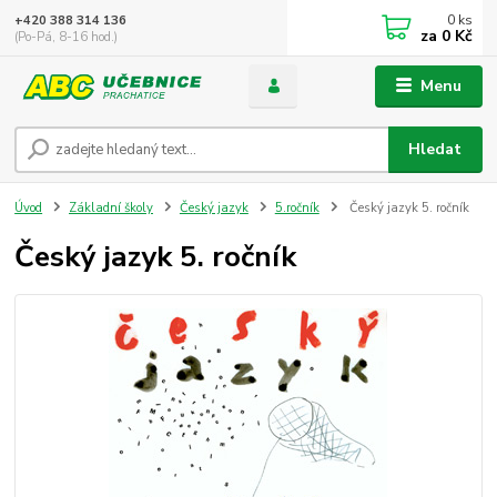
0
ks
+420 388 314 136
za
0 Kč
(Po-Pá, 8-16 hod.)
Menu
Hledat
Úvod
Základní školy
Český jazyk
5.ročník
Český jazyk 5. ročník
Český jazyk 5. ročník