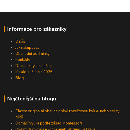
Informace pro zákazníky
O nás
Jak nakupovat
Obchodní podmínky
Kontakty
Dokumenty ke stažení
Katalog učebnic 2026
Blog
Nejčtenější na blogu
Chcete originální obal na právě rozečtenou knížku nebo sešity
dětí?
Domácí výuka podle zásad Montessori
Dvě myši rovná se kočka aneb jak funguje Fraus