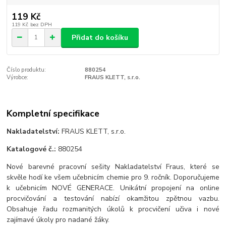
119 Kč
119 Kč
bez DPH
Přidat do košíku
Číslo produktu:
880254
Výrobce:
FRAUS KLETT, s.r.o.
Kompletní specifikace
Nakladatelství:
FRAUS KLETT, s.r.o.
Katalogové č.:
880254
Nové barevné pracovní sešity Nakladatelství Fraus, které se
skvěle hodí ke všem učebnicím chemie pro 9. ročník. Doporučujeme
k učebnicím NOVÉ GENERACE. Unikátní propojení na online
procvičování a testování nabízí okamžitou zpětnou vazbu.
Obsahuje řadu rozmanitých úkolů k procvičení učiva i nové
zajímavé úkoly pro nadané žáky.