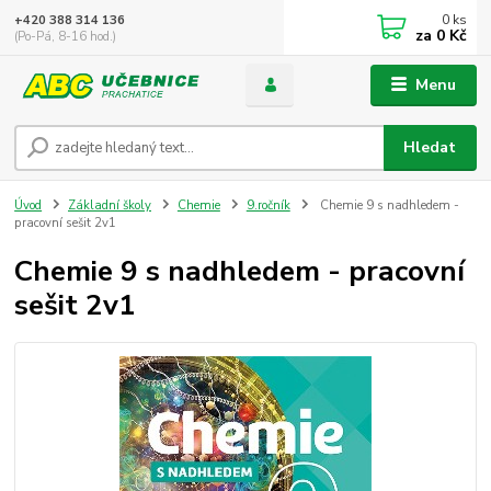
0
ks
+420 388 314 136
za
0 Kč
(Po-Pá, 8-16 hod.)
Menu
Hledat
Úvod
Základní školy
Chemie
9.ročník
Chemie 9 s nadhledem -
pracovní sešit 2v1
Chemie 9 s nadhledem - pracovní
sešit 2v1