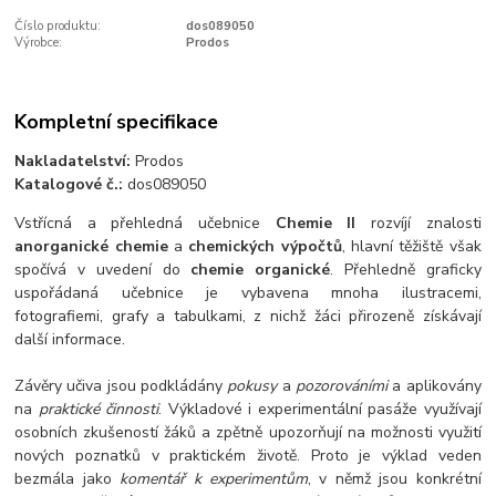
Číslo produktu:
dos089050
Výrobce:
Prodos
Kompletní specifikace
Nakladatelství:
Prodos
Katalogové č.:
dos089050
Vstřícná a přehledná učebnice
Chemie II
rozvíjí znalosti
anorganické chemie
a
chemických výpočtů
, hlavní těžiště však
spočívá v uvedení do
chemie organické
. Přehledně graficky
uspořádaná učebnice je vybavena mnoha ilustracemi,
fotografiemi, grafy a tabulkami, z nichž žáci přirozeně získávají
další informace.
Závěry učiva jsou podkládány
pokusy
a
pozorováními
a aplikovány
na
praktické činnosti
. Výkladové i experimentální pasáže využívají
osobních zkušeností žáků a zpětně upozorňují na možnosti využití
nových poznatků v praktickém životě. Proto je výklad veden
bezmála jako
komentář k experimentům
, v němž jsou konkrétní