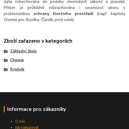
data zobecňována do podoby
chemických zákonů a pravidel
.
Přitom je průběžně zdůrazňována i souvislost oboru s
problematikou
ochrany životního prostředí
(např. kapitoly
Chemie pro člověka, Člověk proti sobě).
Zboží zařazeno v kategoriích
Základní školy
Chemie
9.ročník
Informace pro zákazníky
O nás
Jak nakupovat