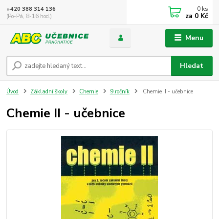
0
ks
+420 388 314 136
za
0 Kč
(Po-Pá, 8-16 hod.)
Menu
Hledat
Úvod
Základní školy
Chemie
9.ročník
Chemie II - učebnice
Chemie II - učebnice