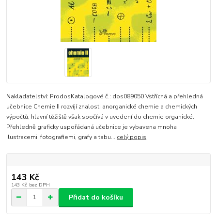
Nakladatelství: ProdosKatalogové č.: dos089050 Vstřícná a přehledná
učebnice Chemie II rozvíjí znalosti anorganické chemie a chemických
výpočtů, hlavní těžiště však spočívá v uvedení do chemie organické.
Přehledně graficky uspořádaná učebnice je vybavena mnoha
ilustracemi, fotografiemi, grafy a tabu...
celý popis
143 Kč
143 Kč
bez DPH
Přidat do košíku