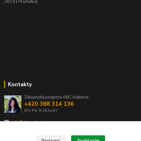
383 01 Prachatice
Kontakty
Zákaznická podpora ABC učebnice
+420 388 314 136
(Po-Pá, 8-16 hod.)
info@abcucebnice.cz
Souhlasím
Nastavení