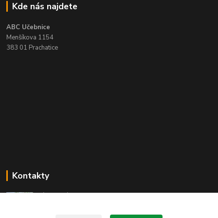
Kde nás najdete
ABC Učebnice
Menšíkova 1154
383 01 Prachatice
Kontakty
Zákaznická podpora ABC učebnice
+420 388 314 136
(Po-Pá, 8-16 hod.)