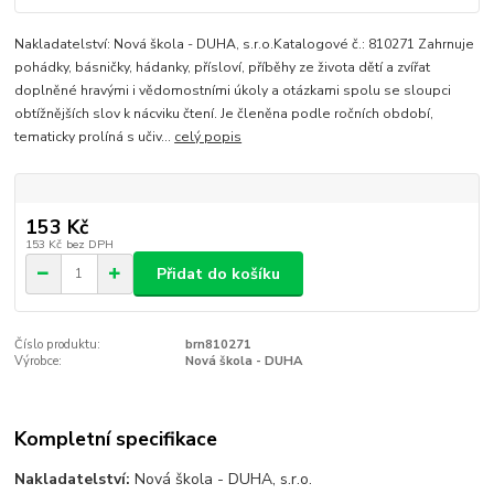
Nakladatelství: Nová škola - DUHA, s.r.o.Katalogové č.: 810271 Zahrnuje
pohádky, básničky, hádanky, přísloví, příběhy ze života dětí a zvířat
doplněné hravými i vědomostními úkoly a otázkami spolu se sloupci
obtížnějších slov k nácviku čtení. Je členěna podle ročních období,
tematicky prolíná s učiv...
celý popis
153 Kč
153 Kč
bez DPH
Přidat do košíku
Číslo produktu:
brn810271
Výrobce:
Nová škola - DUHA
Kompletní specifikace
Nakladatelství:
Nová škola - DUHA, s.r.o.