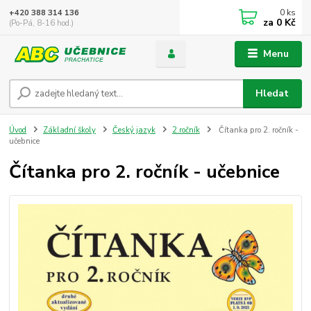
0
ks
+420 388 314 136
za
0 Kč
(Po-Pá, 8-16 hod.)
Menu
Hledat
Úvod
Základní školy
Český jazyk
2.ročník
Čítanka pro 2. ročník -
učebnice
Čítanka pro 2. ročník - učebnice