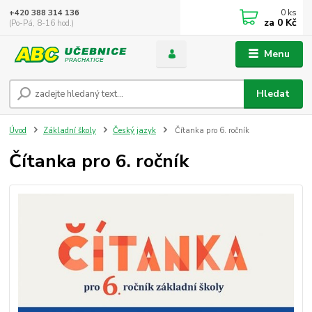
0
ks
+420 388 314 136
za
0 Kč
(Po-Pá, 8-16 hod.)
Menu
Hledat
Úvod
Základní školy
Český jazyk
Čítanka pro 6. ročník
Čítanka pro 6. ročník