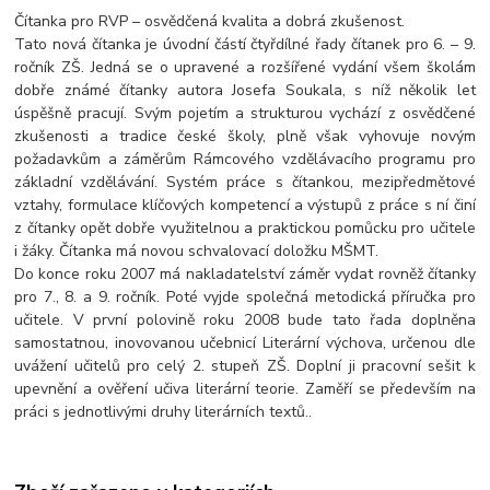
Čítanka pro RVP – osvědčená kvalita a dobrá zkušenost.
Tato nová čítanka je úvodní částí čtyřdílné řady čítanek pro 6. – 9.
ročník ZŠ. Jedná se o upravené a rozšířené vydání všem školám
dobře známé čítanky autora Josefa Soukala, s níž několik let
úspěšně pracují. Svým pojetím a strukturou vychází z osvědčené
zkušenosti a tradice české školy, plně však vyhovuje novým
požadavkům a záměrům Rámcového vzdělávacího programu pro
základní vzdělávání. Systém práce s čítankou, mezipředmětové
vztahy, formulace klíčových kompetencí a výstupů z práce s ní činí
z čítanky opět dobře využitelnou a praktickou pomůcku pro učitele
i žáky. Čítanka má novou schvalovací doložku MŠMT.
Do konce roku 2007 má nakladatelství záměr vydat rovněž čítanky
pro 7., 8. a 9. ročník. Poté vyjde společná metodická příručka pro
učitele. V první polovině roku 2008 bude tato řada doplněna
samostatnou, inovovanou učebnicí Literární výchova, určenou dle
uvážení učitelů pro celý 2. stupeň ZŠ. Doplní ji pracovní sešit k
upevnění a ověření učiva literární teorie. Zaměří se především na
práci s jednotlivými druhy literárních textů..