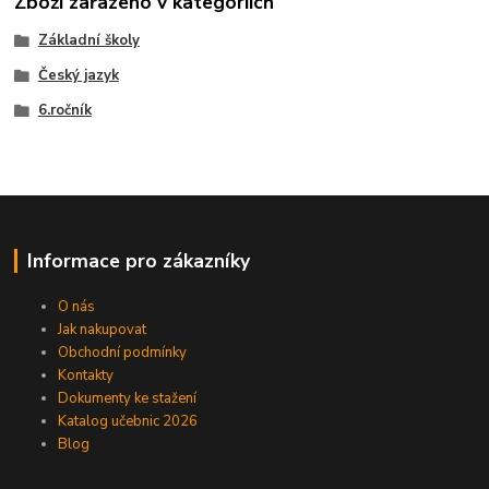
Zboží zařazeno v kategoriích
Základní školy
Český jazyk
6.ročník
Informace pro zákazníky
O nás
Jak nakupovat
Obchodní podmínky
Kontakty
Dokumenty ke stažení
Katalog učebnic 2026
Blog