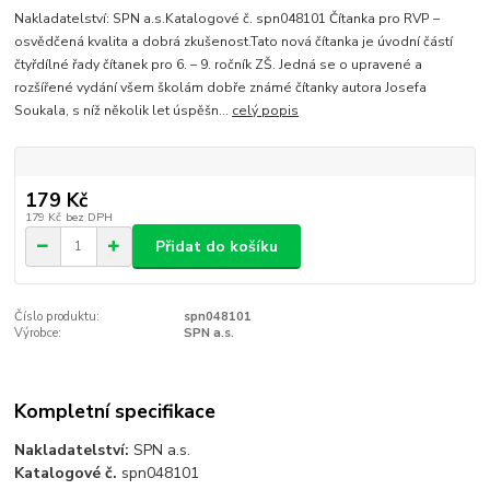
Nakladatelství: SPN a.s.Katalogové č. spn048101 Čítanka pro RVP –
osvědčená kvalita a dobrá zkušenost.Tato nová čítanka je úvodní částí
čtyřdílné řady čítanek pro 6. – 9. ročník ZŠ. Jedná se o upravené a
rozšířené vydání všem školám dobře známé čítanky autora Josefa
Soukala, s níž několik let úspěšn...
celý popis
179 Kč
179 Kč
bez DPH
Přidat do košíku
Číslo produktu:
spn048101
Výrobce:
SPN a.s.
Kompletní specifikace
Nakladatelství:
SPN a.s.
Katalogové č.
spn048101