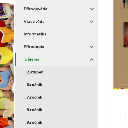
Přírodověda
Vlastivěda
Informatika
Přírodopis
Dějepis
2.stupeň
6.ročník
7.ročnik
8.ročník
9.ročník