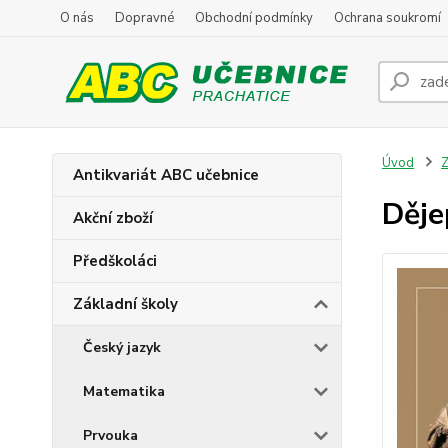
O nás
Dopravné
Obchodní podmínky
Ochrana soukromí
Úvod
Z
Antikvariát ABC učebnice
Děje
Akční zboží
Předškoláci
Základní školy
Český jazyk
Matematika
Prvouka