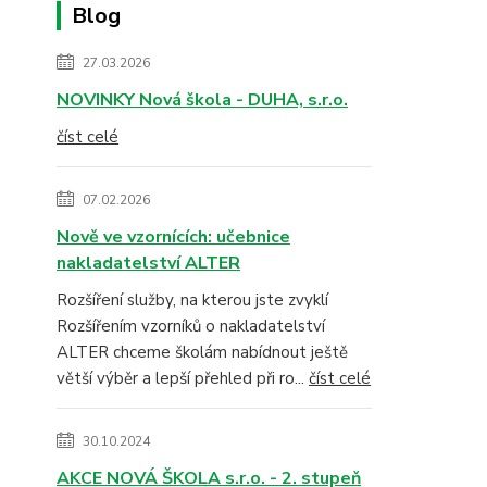
Blog
27.03.2026
NOVINKY Nová škola - DUHA, s.r.o.
číst celé
07.02.2026
Nově ve vzornících: učebnice
nakladatelství ALTER
Rozšíření služby, na kterou jste zvyklí
Rozšířením vzorníků o nakladatelství
ALTER chceme školám nabídnout ještě
větší výběr a lepší přehled při ro...
číst celé
30.10.2024
AKCE NOVÁ ŠKOLA s.r.o. - 2. stupeň