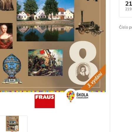
21
219
Číslo p