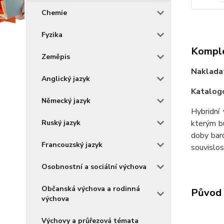
Chemie
Fyzika
Komple
Zeměpis
Naklada
Anglický jazyk
Katalogo
Německý jazyk
Hybridní
kterým bu
Ruský jazyk
doby baro
Francouzský jazyk
souvislost
Osobnostní a sociální výchova
Občanská výchova a rodinná
Původ 
výchova
Výchovy a průřezová témata