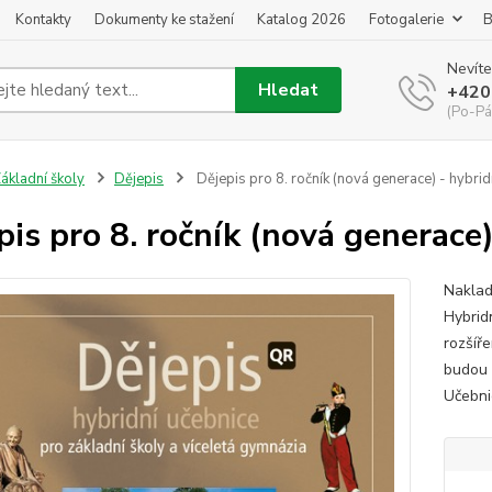
Kontakty
Dokumenty ke stažení
Katalog 2026
Fotogalerie
B
Nevíte
Hledat
+420
(Po-Pá
ákladní školy
Dějepis
Dějepis pro 8. ročník (nová generace) - hybrid
pis pro 8. ročník (nová generace)
Naklad
Hybrid
rozšíř
budou h
Učebni