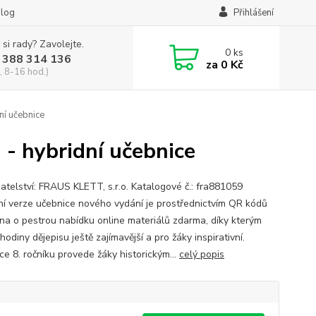
log
Přihlášení
 si rady? Zavolejte.
0
ks
 388 314 136
za
0 Kč
, 8-16 hod.)
ní učebnice
 - hybridní učebnice
atelství: FRAUS KLETT, s.r.o. Katalogové č.: fra881059
ní verze učebnice nového vydání je prostřednictvím QR kódů
ena o pestrou nabídku online materiálů zdarma, díky kterým
odiny dějepisu ještě zajímavější a pro žáky inspirativní.
ce 8. ročníku provede žáky historickým...
celý popis