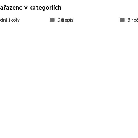
zařazeno v kategoriích
dní školy
Dějepis
9.ro