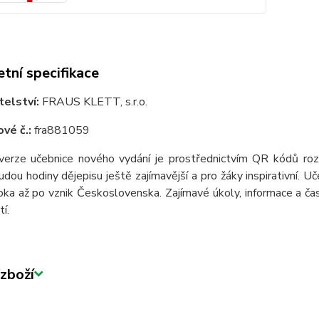
tní specifikace
telství:
FRAUS KLETT, s.r.o.
vé č.:
fra881059
 verze učebnice nového vydání je prostřednictvím QR kódů roz
dou hodiny dějepisu ještě zajímavější a pro žáky inspirativní. U
ka až po vznik Československa. Zajímavé úkoly, informace a čas
í.
zboží