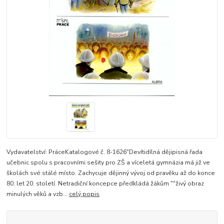
Vydavatelství: PráceKatalogové č. 8-1626"Devítidílná dějipisná řada
učebnic spolu s pracovními sešity pro ZŠ a víceletá gymnázia má již ve
školách své stálé místo. Zachycuje dějinný vývoj od pravěku až do konce
80. let 20. století. Netradiční koncepce předkládá žákům ""živý obraz
minulých věků a vzb...
celý popis