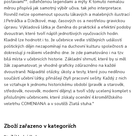
postavami"", odlehčenou legendami a mýty. K tomuto nemalou
měrou přispívá jak samotný výběr učiva, tak jeho interpretace.
Rovněž nelze opomenout spoustu lákavých a malebných ilustrací
J.Petráčka a D.Ježkové, map, časových os a neotřelou gravickou
úpravu. Výkladová látka je členěna do praktické a efektiní podoby
dvoustran, které tvoří náplň jednotlivých vyučovacích hodin.
Kladně lze hodnotit i to, že učebnice vedle stěžejních událostí
politických dějin nezapomínají na duchovní kulturu společnosti a
dokreslují ji reáliemi všedního dne. Je zde pamatováno i na tzv.
bílá místa v učebnicích historie. Základní shrnutí, které by si měl
žák zapamatovat, je vhodně graficky zdůrazněno na každé
dvoustraně. Nápadité otázky, úkoly a testy, které jsou nedílnou
součástí učební látky, přinášejí čtyři pracovní sešity. Každý z nich
se vztahuje k jednomu historickému období (pravěk a starověk,
středověk, novověk, moderní dějiny) a tvoří vždy ucelený komplet s
přislušnými učebnicemi, které získaly ocenění 4.kroměřížského
veletrhu COMENIANA a v soutěži Zlatá stuha."
Zboží zařazeno v kategoriích