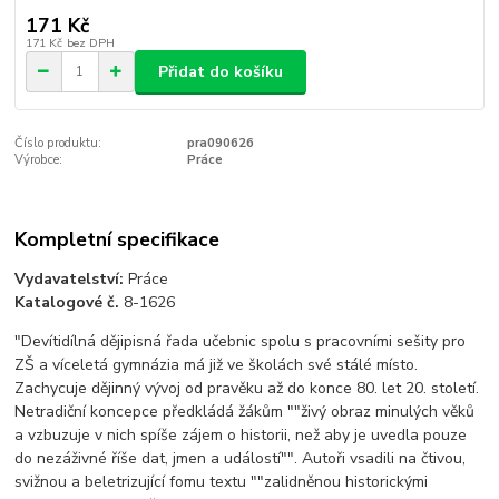
171 Kč
171 Kč
bez DPH
Přidat do košíku
Číslo produktu:
pra090626
Výrobce:
Práce
Kompletní specifikace
Vydavatelství:
Práce
Katalogové č.
8-1626
"Devítidílná dějipisná řada učebnic spolu s pracovními sešity pro
ZŠ a víceletá gymnázia má již ve školách své stálé místo.
Zachycuje dějinný vývoj od pravěku až do konce 80. let 20. století.
Netradiční koncepce předkládá žákům ""živý obraz minulých věků
a vzbuzuje v nich spíše zájem o historii, než aby je uvedla pouze
do nezáživné říše dat, jmen a událostí"". Autoři vsadili na čtivou,
svižnou a beletrizující fomu textu ""zalidněnou historickými