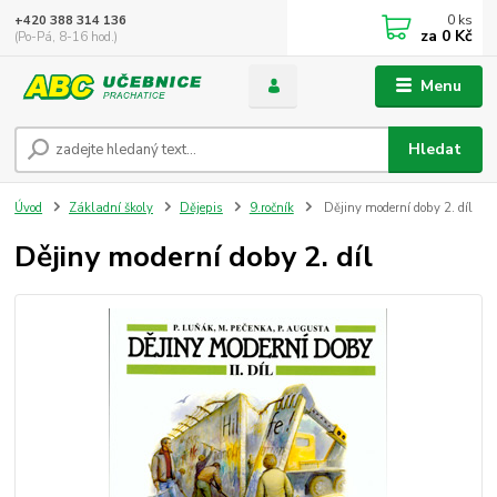
0
ks
+420 388 314 136
za
0 Kč
(Po-Pá, 8-16 hod.)
Menu
Hledat
Úvod
Základní školy
Dějepis
9.ročník
Dějiny moderní doby 2. díl
Dějiny moderní doby 2. díl