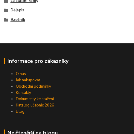
Základní školy
Dějepis
9.ročník
Informace pro zákazníky
O nás
Jak nakupovat
Obchodní podmínky
Kontakty
Dokumenty ke stažení
Katalog učebnic 2026
Blog
Nejčtenější na blogu