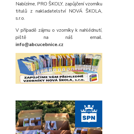
Nabízíme, PRO ŠKOLY, zapůjčení vzorníku
titulů z nakladatelství NOVÁ ŠKOLA,
s.r.o.
V případě zájmu o vzorníky k nahlédnutí,
piště na náš email.
info@abcucebnice.cz