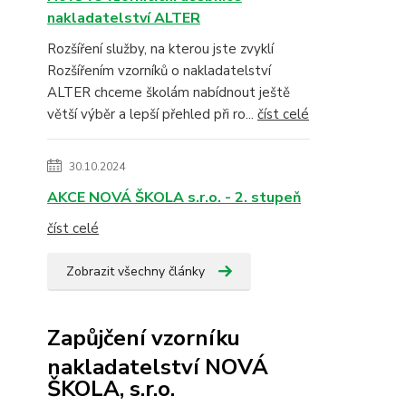
nakladatelství ALTER
Rozšíření služby, na kterou jste zvyklí
Rozšířením vzorníků o nakladatelství
ALTER chceme školám nabídnout ještě
větší výběr a lepší přehled při ro...
číst celé
30.10.2024
AKCE NOVÁ ŠKOLA s.r.o. - 2. stupeň
číst celé
Zobrazit všechny články
Zapůjčení vzorníku
nakladatelství NOVÁ
ŠKOLA, s.r.o.