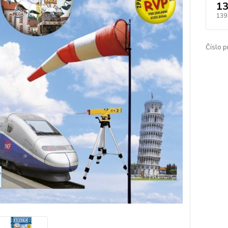
13
139
Číslo p