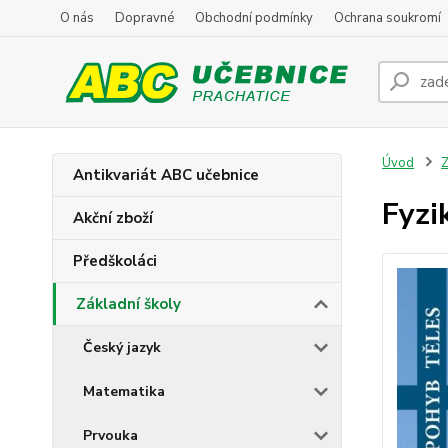
O nás
Dopravné
Obchodní podmínky
Ochrana soukromí
Úvod
Z
Antikvariát ABC učebnice
Fyzik
Akční zboží
Předškoláci
Základní školy
Český jazyk
Matematika
Prvouka