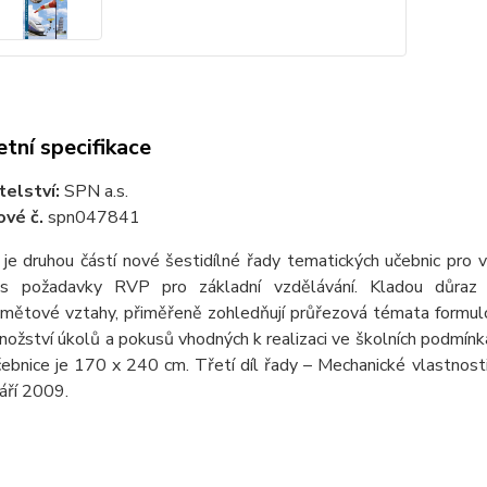
tní specifikace
telství:
SPN a.s.
vé č.
spn047841
je druhou částí nové šestidílné řady tematických učebnic pro v
s požadavky RVP pro základní vzdělávání. Kladou důraz na r
mětové vztahy, přiměřeně zohledňují průřezová témata formulov
nožství úkolů a pokusů vhodných k realizaci ve školních podmín
ebnice je 170 x 240 cm. Třetí díl řady – Mechanické vlastnosti 
áří 2009.