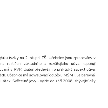
ýuku fyziky na 2. stupni ZŠ. Učebnice jsou zpracovány v
ozlišení základního a rozšiřujícího učiva, naplňují
aná v RVP. Usilují především o praktický aspekt učiva,
kách. Učebnice má schvalovací doložku MŠMT. Je barevná,
látek, Světelné jevy - vyjde do září 2008, zbývající díly