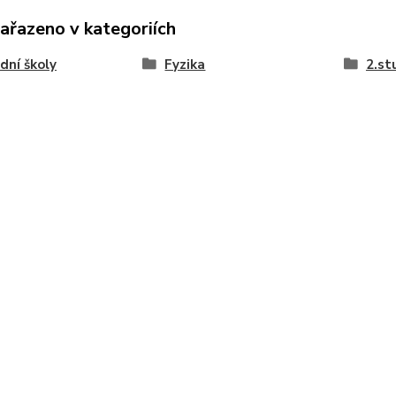
zařazeno v kategoriích
dní školy
Fyzika
2.st