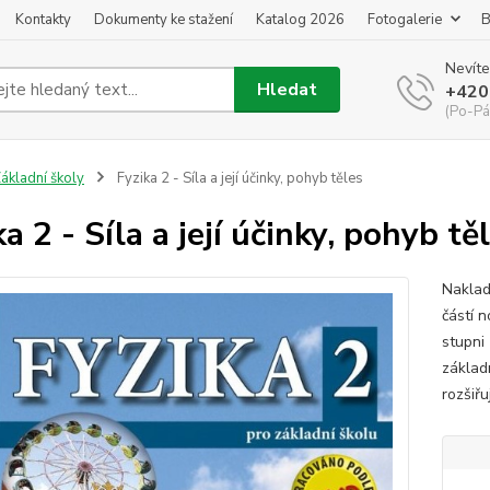
Kontakty
Dokumenty ke stažení
Katalog 2026
Fotogalerie
B
Nevíte
Hledat
+420
(Po-Pá
ákladní školy
Fyzika 2 - Síla a její účinky, pohyb těles
a 2 - Síla a její účinky, pohyb tě
Naklad
částí n
stupni
základ
rozšiřu