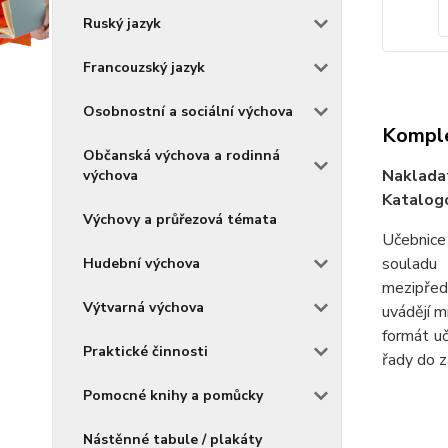
Ruský jazyk
Francouzský jazyk
Osobnostní a sociální výchova
Komple
Občanská výchova a rodinná
Naklada
výchova
Katalogo
Výchovy a průřezová témata
Učebnice 
souladu 
Hudební výchova
mezipřed
Výtvarná výchova
uvádějí m
formát uč
Praktické činnosti
řady do z
Pomocné knihy a pomůcky
Nástěnné tabule / plakáty