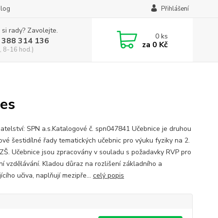
log
Přihlášení
 si rady? Zavolejte.
0
ks
 388 314 136
za
0 Kč
, 8-16 hod.)
les
atelství: SPN a.s.Katalogové č. spn047841 Učebnice je druhou
ové šestidílné řady tematických učebnic pro výuku fyziky na 2.
 ZŠ. Učebnice jsou zpracovány v souladu s požadavky RVP pro
ní vzdělávání. Kladou důraz na rozlišení základního a
jícího učiva, naplňují mezipře...
celý popis