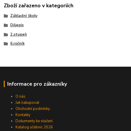
Zboží zařazeno v kategoriích
Základní školy
Dějepis
2.stupeň
6.ročník
Informace pro zákazníky
O nás
Jak nakupovat
Obchodní podmínky
Kontakty
Dokumenty ke stažení
Katalog učebnic 2026