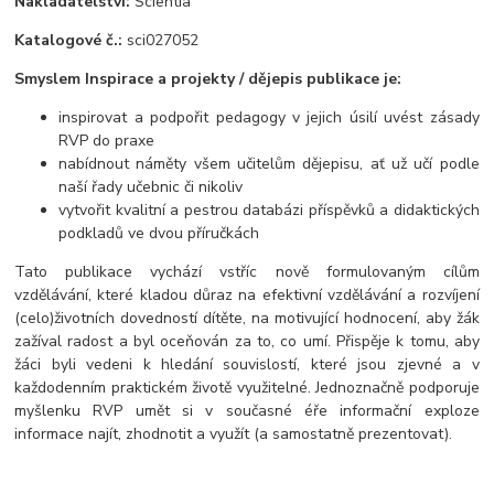
Nakladatelství:
Scientia
Katalogové č.:
sci027052
Smyslem Inspirace a projekty / dějepis publikace je:
inspirovat a podpořit pedagogy v jejich úsilí uvést zásady
RVP do praxe
nabídnout náměty všem učitelům dějepisu, ať už učí podle
naší řady učebnic či nikoliv
vytvořit kvalitní a pestrou databázi příspěvků a didaktických
podkladů ve dvou příručkách
Tato publikace vychází vstříc nově formulovaným cílům
vzdělávání, které kladou důraz na efektivní vzdělávání a rozvíjení
(celo)životních dovedností dítěte, na motivující hodnocení, aby žák
zažíval radost a byl oceňován za to, co umí. Přispěje k tomu, aby
žáci byli vedeni k hledání souvislostí, které jsou zjevné a v
každodenním praktickém životě využitelné. Jednoznačně podporuje
myšlenku RVP umět si v současné éře informační exploze
informace najít, zhodnotit a využít (a samostatně prezentovat).