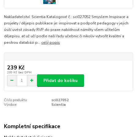
Nakladatelství: Scientia Katalogové č.: sci027052 Smyslem Inspirace a
projekty / dějepis publikace je: inspirovat a podpořit pedagogy v jejich
úsilí uvést zásady RVP do praxe nabídnout náměty všem učitelům
dějepisu, ať už učí podle naší řady učebnic či nikoliv vytvořit kvalitní a
pestrou databázi p...
celý popis
239 Kč
239 Kč
bez DPH
Přidat do košíku
Číslo produktu:
sci027052
Výrobce:
Scientia
Kompletní specifikace