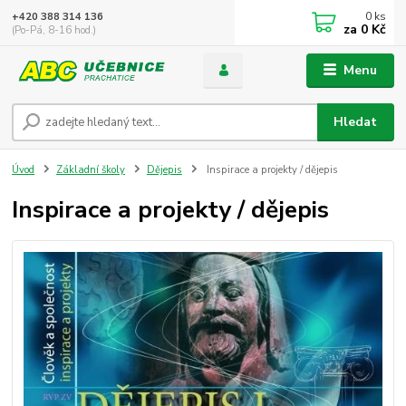
0
ks
+420 388 314 136
za
0 Kč
(Po-Pá, 8-16 hod.)
Menu
Hledat
Úvod
Základní školy
Dějepis
Inspirace a projekty / dějepis
Inspirace a projekty / dějepis