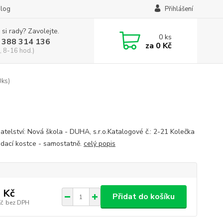
log
Přihlášení
 si rady? Zavolejte.
0
ks
 388 314 136
za
0 Kč
, 8-16 hod.)
0ks)
atelství: Nová škola - DUHA, s.r.o.Katalogové č.: 2-21 Kolečka
ádací kostce - samostatně.
celý popis
 Kč
Přidat do košíku
Kč
bez DPH