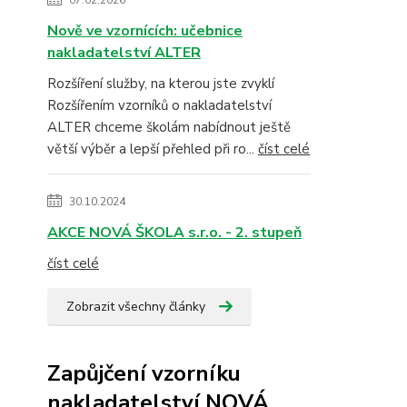
07.02.2026
Nově ve vzornících: učebnice
nakladatelství ALTER
Rozšíření služby, na kterou jste zvyklí
Rozšířením vzorníků o nakladatelství
ALTER chceme školám nabídnout ještě
větší výběr a lepší přehled při ro...
číst celé
30.10.2024
AKCE NOVÁ ŠKOLA s.r.o. - 2. stupeň
číst celé
Zobrazit všechny články
Zapůjčení vzorníku
nakladatelství NOVÁ