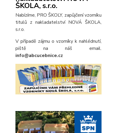
ŠKOLA, s.r.o.
Nabízíme, PRO ŠKOLY, zapůjčení vzorníku
titulů z nakladatelství NOVÁ ŠKOLA,
s.r.o.
V případě zájmu o vzorníky k nahlédnutí,
piště na náš email.
info@abcucebnice.cz