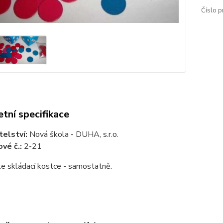
Číslo p
tní specifikace
telství:
Nová škola - DUHA, s.r.o.
vé č.:
2-21
e skládací kostce - samostatně.