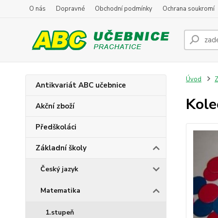
O nás
Dopravné
Obchodní podmínky
Ochrana soukromí
Úvod
Z
Antikvariát ABC učebnice
Kole
Akční zboží
Předškoláci
Základní školy
Český jazyk
Matematika
1.stupeň