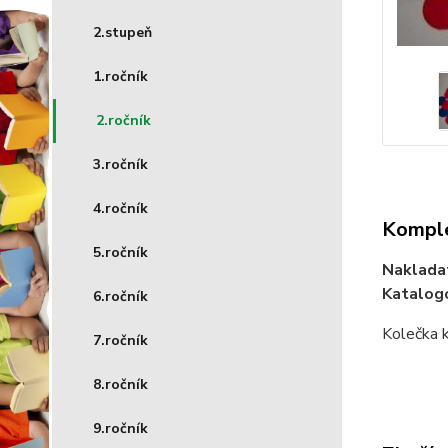
2.stupeň
1.ročník
2.ročník
3.ročník
4.ročník
Komple
5.ročník
Naklada
Katalogo
6.ročník
Kolečka k
7.ročník
8.ročník
9.ročník