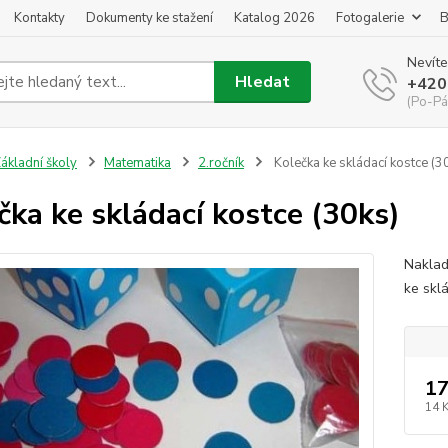
Kontakty
Dokumenty ke stažení
Katalog 2026
Fotogalerie
B
Nevíte
Hledat
+420
(Po-Pá
ákladní školy
Matematika
2.ročník
Kolečka ke skládací kostce (3
čka ke skládací kostce (30ks)
Naklad
ke skl
17
14 