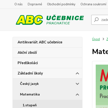
O nás
Dopravné
Obchodní podmínky
Ochrana soukromí
Úvod
Z
Antikvariát ABC učebnice
Mate
Akční zboží
Předškoláci
Základní školy
Český jazyk
Matematika
1.stupeň