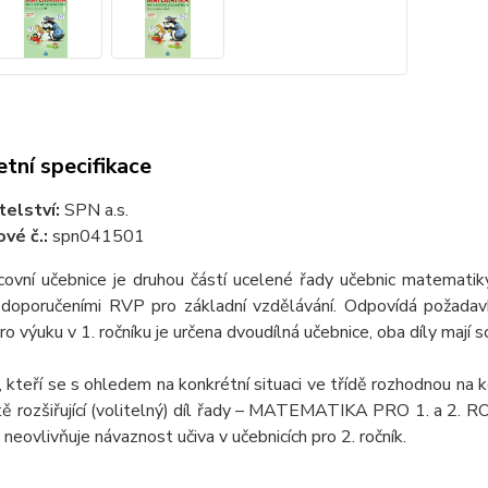
tní specifikace
telství:
SPN a.s.
vé č.:
spn041501
covní učebnice je druhou částí ucelené řady učebnic matematiky
 doporučeními RVP pro základní vzdělávání. Odpovídá požadav
Pro výuku v 1. ročníku je určena dvoudílná učebnice, oba díly maj
 kteří se s ohledem na konkrétní situaci ve třídě rozhodnou na k
tě rozšiřující (volitelný) díl řady – MATEMATIKA PRO 1. a 2. R
k neovlivňuje návaznost učiva v učebnicích pro 2. ročník.