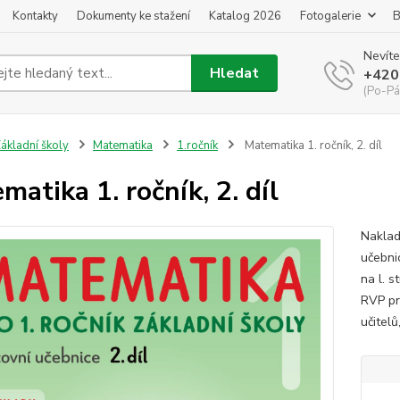
Kontakty
Dokumenty ke stažení
Katalog 2026
Fotogalerie
B
Nevíte
Hledat
+420
(Po-Pá
ákladní školy
Matematika
1.ročník
Matematika 1. ročník, 2. díl
matika 1. ročník, 2. díl
Naklad
učebni
na l. 
RVP pr
učitelů