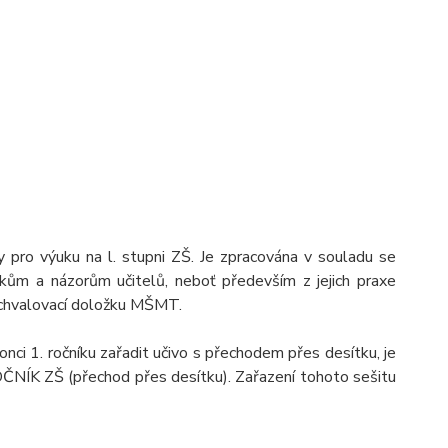
 pro výuku na l. stupni ZŠ. Je zpracována v souladu se
kům a názorům učitelů, neboť především z jejich praxe
í schvalovací doložku MŠMT.
onci 1. ročníku zařadit učivo s přechodem přes desítku, je
OČNÍK ZŠ (přechod přes desítku). Zařazení tohoto sešitu