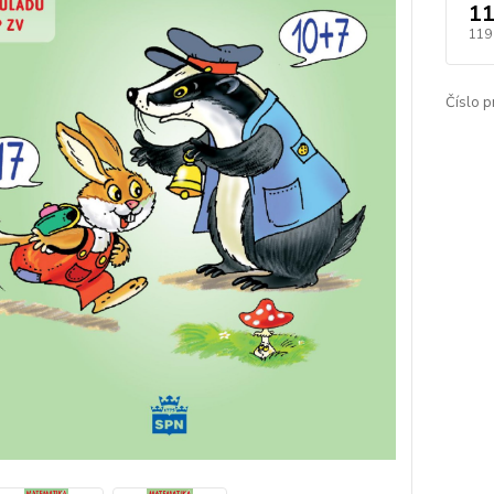
11
119
Číslo p