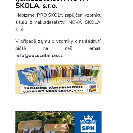
ŠKOLA, s.r.o.
Nabízíme, PRO ŠKOLY, zapůjčení vzorníku
titulů z nakladatelství NOVÁ ŠKOLA,
s.r.o.
V případě zájmu o vzorníky k nahlédnutí,
piště na náš email.
info@abcucebnice.cz