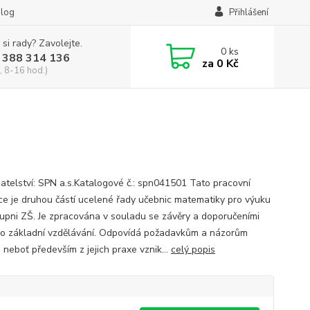
log
Přihlášení
 si rady? Zavolejte.
0
ks
 388 314 136
za
0 Kč
, 8-16 hod.)
atelství: SPN a.s.Katalogové č.: spn041501 Tato pracovní
ce je druhou částí ucelené řady učebnic matematiky pro výuku
stupni ZŠ. Je zpracována v souladu se závěry a doporučeními
o základní vzdělávání. Odpovídá požadavkům a názorům
, neboť především z jejich praxe vznik...
celý popis