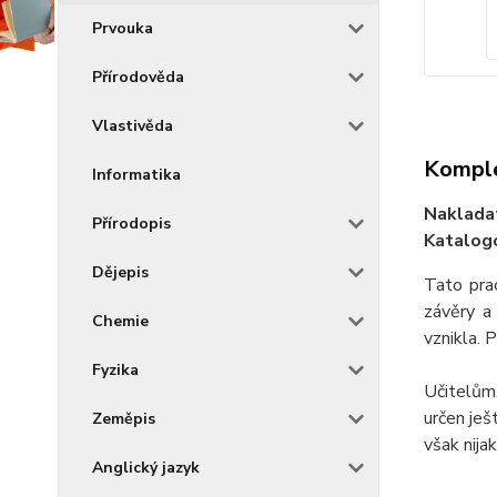
Prvouka
Přírodověda
Vlastivěda
Komple
Informatika
Naklada
Přírodopis
Katalogo
Dějepis
Tato pra
závěry a
Chemie
vznikla. 
Fyzika
Učitelům,
určen ješ
Zeměpis
však nija
Anglický jazyk