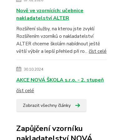
07.02.2026
Nově ve vzornících: učebnice
nakladatelství ALTER
Rozšíření služby, na kterou jste zvyklí
Rozšířením vzorníků o nakladatelství
ALTER chceme školám nabídnout ještě
větší výběr a lepší přehled při ro...
číst celé
30.10.2024
AKCE NOVÁ ŠKOLA s.r.o. - 2. stupeň
číst celé
Zobrazit všechny články
Zapůjčení vzorníku
nakladatelství NOVÁ