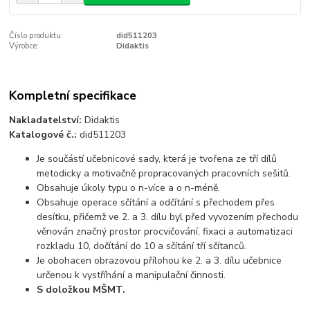
Číslo produktu:
did511203
Výrobce:
Didaktis
Kompletní specifikace
Nakladatelství:
Didaktis
Katalogové č.:
did511203
Je součástí učebnicové sady, která je tvořena ze tří dílů
metodicky a motivačně propracovaných pracovních sešitů.
Obsahuje úkoly typu o n-více a o n-méně.
Obsahuje operace sčítání a odčítání s přechodem přes
desítku, přičemž ve 2. a 3. dílu byl před vyvozením přechodu
věnován značný prostor procvičování, fixaci a automatizaci
rozkladu 10, dočítání do 10 a sčítání tří sčítanců.
Je obohacen obrazovou přílohou ke 2. a 3. dílu učebnice
určenou k vystříhání a manipulační činnosti.
S doložkou MŠMT.