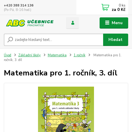
0
ks
+420 388 314 136
za
0 Kč
(Po-Pá, 8-16 hod.)
Menu
Hledat
Úvod
Základní školy
Matematika
1.ročník
Matematika pro 1.
ročník, 3. díl
Matematika pro 1. ročník, 3. díl