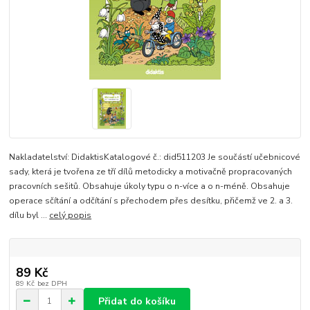
Nakladatelství: DidaktisKatalogové č.: did511203 Je součástí učebnicové
sady, která je tvořena ze tří dílů metodicky a motivačně propracovaných
pracovních sešitů. Obsahuje úkoly typu o n-více a o n-méně. Obsahuje
operace sčítání a odčítání s přechodem přes desítku, přičemž ve 2. a 3.
dílu byl ...
celý popis
89 Kč
89 Kč
bez DPH
Přidat do košíku