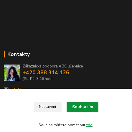
Kontakty
Zákaznická podpora ABC učebnice
+420 388 314 136
(Po-Pá, 8-16 hod.)
info@abcucebnice.cz
Souhlasím
Nastavení
Designed by Rostas 2020
Souhlas můžete odmítnout
zde
.
Vytvořeno na
Eshop-rychle.cz