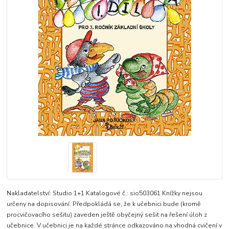
Nakladatelství: Studio 1+1 Katalogové č.: sio503061 Knížky nejsou
určeny na dopisování. Předpokládá se, že k učebnici bude (kromě
procvičovacího sešitu) zaveden ještě obyčejný sešit na řešení úloh z
učebnice. V učebnici je na každé stránce odkazováno na vhodná cvičení v