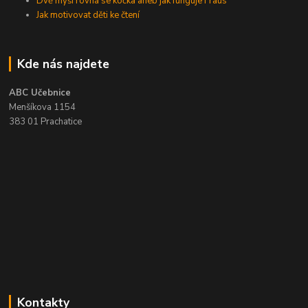
Dvě myši rovná se kočka aneb jak funguje Fraus
Jak motivovat děti ke čtení
Kde nás najdete
ABC Učebnice
Menšíkova 1154
383 01 Prachatice
Kontakty