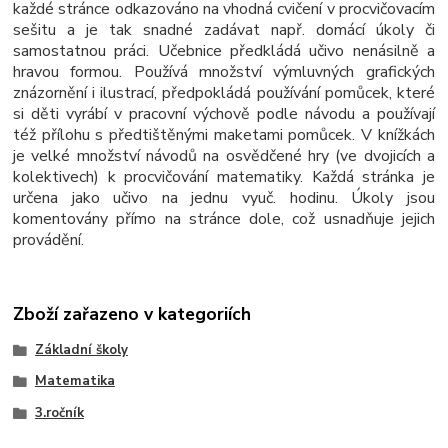
každé stránce odkazováno na vhodná cvičení v procvičovacím
sešitu a je tak snadné zadávat např. domácí úkoly či
samostatnou práci. Učebnice předkládá učivo nenásilně a
hravou formou. Používá množství výmluvných grafických
znázornění i ilustrací, předpokládá používání pomůcek, které
si děti vyrábí v pracovní výchově podle návodu a používají
též přílohu s předtištěnými maketami pomůcek. V knížkách
je velké množství návodů na osvědčené hry (ve dvojicích a
kolektivech) k procvičování matematiky. Každá stránka je
určena jako učivo na jednu vyuč. hodinu. Úkoly jsou
komentovány přímo na stránce dole, což usnadňuje jejich
provádění.
Zboží zařazeno v kategoriích
Základní školy
Matematika
3.ročník