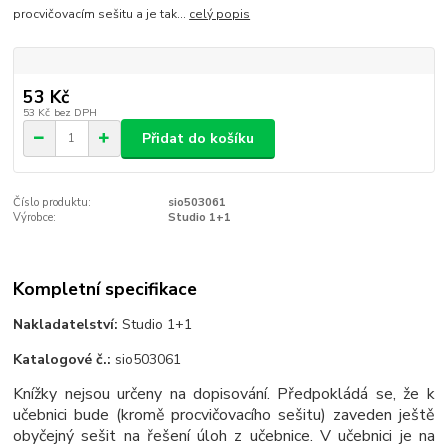
procvičovacím sešitu a je tak...
celý popis
53 Kč
53 Kč
bez DPH
Přidat do košíku
Číslo produktu:
sio503061
Výrobce:
Studio 1+1
Kompletní specifikace
Nakladatelství:
Studio 1+1
Katalogové č.:
sio503061
Knížky nejsou určeny na dopisování. Předpokládá se, že k
učebnici bude (kromě procvičovacího sešitu) zaveden ještě
obyčejný sešit na řešení úloh z učebnice. V učebnici je na