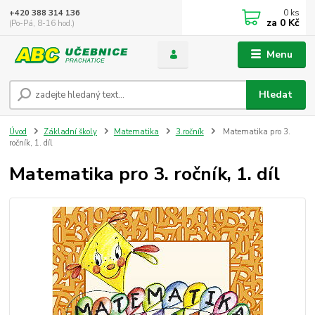
0
ks
+420 388 314 136
za
0 Kč
(Po-Pá, 8-16 hod.)
Menu
Hledat
Úvod
Základní školy
Matematika
3.ročník
Matematika pro 3.
ročník, 1. díl
Matematika pro 3. ročník, 1. díl