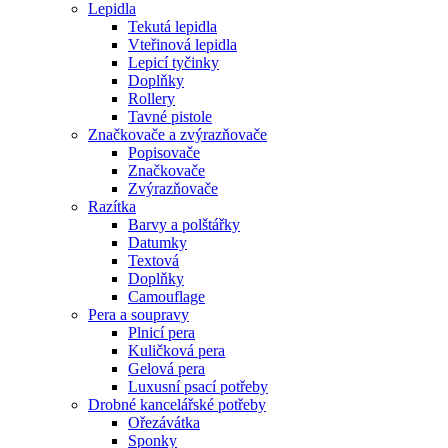
Lepidla
Tekutá lepidla
Vteřinová lepidla
Lepicí tyčinky
Doplňky
Rollery
Tavné pistole
Značkovače a zvýrazňovače
Popisovače
Značkovače
Zvýrazňovače
Razítka
Barvy a polštářky
Datumky
Textová
Doplňky
Camouflage
Pera a soupravy
Plnicí pera
Kuličková pera
Gelová pera
Luxusní psací potřeby
Drobné kancelářské potřeby
Ořezávátka
Sponky