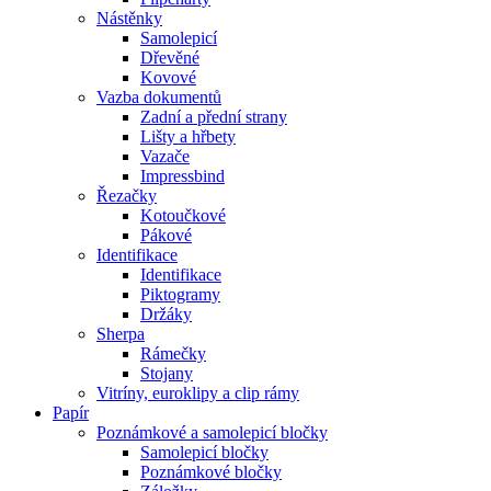
Nástěnky
Samolepicí
Dřevěné
Kovové
Vazba dokumentů
Zadní a přední strany
Lišty a hřbety
Vazače
Impressbind
Řezačky
Kotoučkové
Pákové
Identifikace
Identifikace
Piktogramy
Držáky
Sherpa
Rámečky
Stojany
Vitríny, euroklipy a clip rámy
Papír
Poznámkové a samolepicí bločky
Samolepicí bločky
Poznámkové bločky