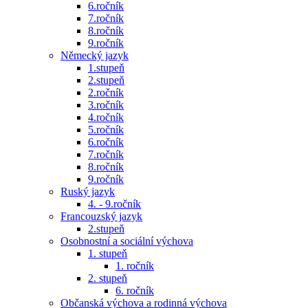
6.ročník
7.ročník
8.ročník
9.ročník
Německý jazyk
1.stupeň
2.stupeň
2.ročník
3.ročník
4.ročník
5.ročník
6.ročník
7.ročník
8.ročník
9.ročník
Ruský jazyk
4. - 9.ročník
Francouzský jazyk
2.stupeň
Osobnostní a sociální výchova
1. stupeň
1. ročník
2. stupeň
6. ročník
Občanská výchova a rodinná výchova