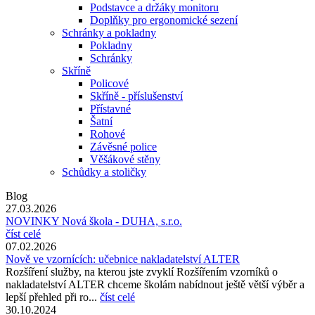
Podstavce a držáky monitoru
Doplňky pro ergonomické sezení
Schránky a pokladny
Pokladny
Schránky
Skříně
Policové
Skříně - příslušenství
Přístavné
Šatní
Rohové
Závěsné police
Věšákové stěny
Schůdky a stoličky
Blog
27.03.2026
NOVINKY Nová škola - DUHA, s.r.o.
číst celé
07.02.2026
Nově ve vzornících: učebnice nakladatelství ALTER
Rozšíření služby, na kterou jste zvyklí Rozšířením vzorníků o
nakladatelství ALTER chceme školám nabídnout ještě větší výběr a
lepší přehled při ro...
číst celé
30.10.2024