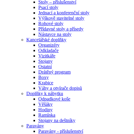
Stoly – příslušenství
Psací stoly
Jednací a konferenční stoly
Výškově stavitelné stoly
Rohové stoly
Přídavné stoly a přísedy
Nástavce na stoly
Kancelářské doplňky
Organizéry
Odkladače
Vizitkáře
Stojany
Ostatní
Drátěný program
Boxy
Krabice
Váhy a otvírače dopisů
Doplňky k nábytku
Odpadkové koše
Věšáky
Hodiny
Ramínka
Stojany na deštníky
Paravány
Paravány - příslušenství