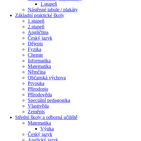
1.stupeň
Nástěnné tabule / plakáty
Základní praktické školy
1.stupeň
2.stupeň
Angličtina
Český jazyk
Dějepis
Fyzika
Chemie
Informatika
Matematika
Němčina
Občanská výchova
Prvouka
Přírodopis
Přírodověda
Speciální pedagogika
Vlastivěda
Zeměpis
Střední školy a odborná učiliště
Matematika
Výuka
Český jazyk
Anglický jazyk