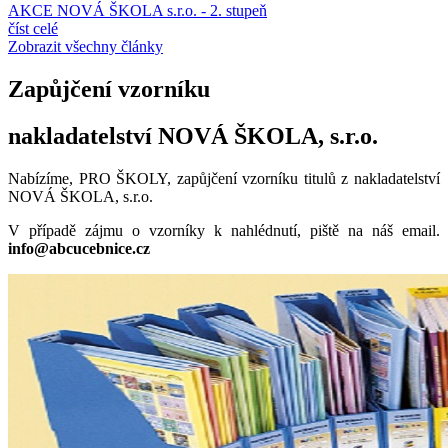
AKCE NOVÁ ŠKOLA s.r.o. - 2. stupeň
číst celé
Zobrazit všechny články
Zapůjčení vzorníku
nakladatelství NOVÁ ŠKOLA, s.r.o.
Nabízíme, PRO ŠKOLY, zapůjčení vzorníku titulů z nakladatelství
NOVÁ ŠKOLA, s.r.o.
V případě zájmu o vzorníky k nahlédnutí, piště na náš email.
info@abcucebnice.cz