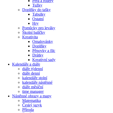
Pera a rollery
Tužky
Doplňky do tašky
Tabulky
Ostatní
Hry
Pomůcky pro leváky
Školní balíčky
Kreativita
Omalovánky
Doplňky
Pěnovky a filc
Drátky
Kreativní sady
Kalendáře a diáře
diáře týdenní
diáře denní
kalendáře stolní
kalendáře nástěnné
diáře měsíční
time manager
Nástěnné obrazy a mapy
Matematika
Český jazyk
Příroda