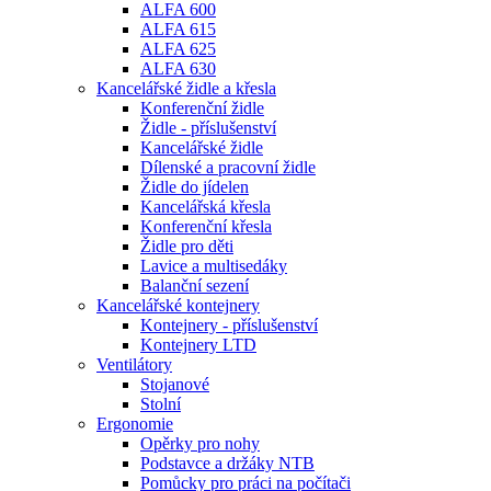
ALFA 600
ALFA 615
ALFA 625
ALFA 630
Kancelářské židle a křesla
Konferenční židle
Židle - příslušenství
Kancelářské židle
Dílenské a pracovní židle
Židle do jídelen
Kancelářská křesla
Konferenční křesla
Židle pro děti
Lavice a multisedáky
Balanční sezení
Kancelářské kontejnery
Kontejnery - příslušenství
Kontejnery LTD
Ventilátory
Stojanové
Stolní
Ergonomie
Opěrky pro nohy
Podstavce a držáky NTB
Pomůcky pro práci na počítači