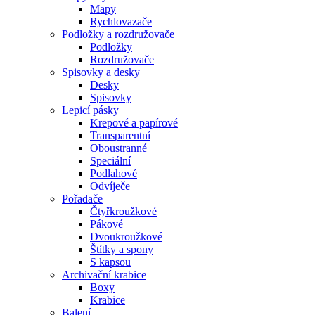
Mapy
Rychlovazače
Podložky a rozdružovače
Podložky
Rozdružovače
Spisovky a desky
Desky
Spisovky
Lepicí pásky
Krepové a papírové
Transparentní
Oboustranné
Speciální
Podlahové
Odvíječe
Pořadače
Čtyřkroužkové
Pákové
Dvoukroužkové
Štítky a spony
S kapsou
Archivační krabice
Boxy
Krabice
Balení