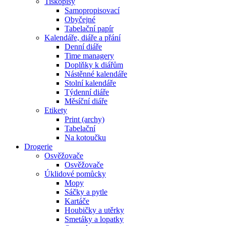
Tiskopisy
Samopropisovací
Obyčejné
Tabelační papír
Kalendáře, diáře a přání
Denní diáře
Time managery
Doplňky k diářům
Nástěnné kalendáře
Stolní kalendáře
Týdenní diáře
Měsíční diáře
Etikety
Print (archy)
Tabelační
Na kotoučku
Drogerie
Osvěžovače
Osvěžovače
Úklidové pomůcky
Mopy
Sáčky a pytle
Kartáče
Houbičky a utěrky
Smetáky a lopatky