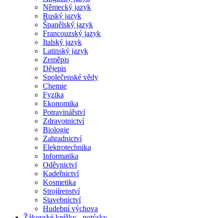
Německý jazyk
Ruský jazyk
Španělský jazyk
Francouzský jazyk
Italský jazyk
Latinský jazyk
Zeměpis
Dějepis
Společenské vědy
Chemie
Fyzika
Ekonomika
Potravinářství
Zdravotnictví
Biologie
Zahradnictví
Elektrotechnika
Informatika
Oděvnictví
Kadeřnictví
Kosmetika
Strojírenství
Stavebnictví
Hudební výchova
Žákovské knížky - notýsky