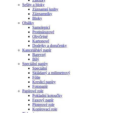
Záložky
Sešity a bloky
Záznamní knihy
Záznamníky
Bloky
Obálky
Samolepicí
Protinárazové
Obyčejné
Kartonové
Dodejky a doručenky
Kancelářský papír
Barevný
Bílý
Speciální papíry
Speciální
Skládaný a milimetrový
Fólie
Kreslicí papíry
Fotopapír
Papírové role
Pokladní kotoučky
Faxový papír
Ploterové role
Kopírovací role