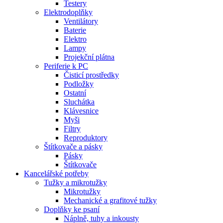
Testery
Elektrodoplňky
Ventilátory
Baterie
Elektro
Lampy
Projekční plátna
Periferie k PC
Čisticí prostředky
Podložky
Ostatní
Sluchátka
Klávesnice
Myši
Filtry
Reproduktory
Štítkovače a pásky
Pásky
Štítkovače
Kancelářské potřeby
Tužky a mikrotužky
Mikrotužky
Mechanické a grafitové tužky
Doplňky ke psaní
Náplně, tuhy a inkousty