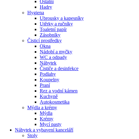
Ostatní
Hadry
Hygiena
Ubrousky a kapesníky
Utěrky a ručníky
Toaletní papír
Zásobníky
Čisticí prostředky
Okna
Nádobí a myčky
WC a odpady
Nábytek
Čističe a desinfekce
Podlahy
Koupelny
Praní
Rez a vodní kámen
Kuchyně
Autokosmetika
Mýdla a krémy
Mýdla
Krémy
Mycí pasty
Nábytek a vybavení kanceláří
Stoly