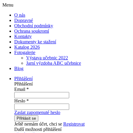
Menu
O nás
Dopravné
Obchodní podmínky
Ochrana soukromí
Kontakty
Dokumenty ke stažení
Katalog 2026
Fotogalerie
Výstava učebnic 2022
Jarní výzdoba ABC učebnice
Blog
Přihlášení
Přihlášení
Email
*
Heslo
*
Zaslat zapomenuté heslo
Přihlásit se
Ještě nemám účet, chci se
Registrovat
Další možnosti přihlášení