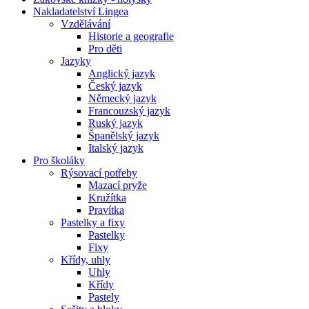
Nakladatelství Lingea
Vzdělávání
Historie a geografie
Pro děti
Jazyky
Anglický jazyk
Český jazyk
Německý jazyk
Francouzský jazyk
Ruský jazyk
Španělský jazyk
Italský jazyk
Pro školáky
Rýsovací potřeby
Mazací pryže
Kružítka
Pravítka
Pastelky a fixy
Pastelky
Fixy
Křídy, uhly
Uhly
Křídy
Pastely