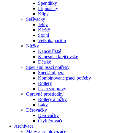
Špendlíky
Připínáčky
Klipy
Sešívačky
Jehly
Kleště
Stolní
Velkokapacitní
Nůžky
Kancelářské
Kapesní a krejčovské
Dětské
Speciální psací potřeby
Speciální pera
Kombinované psací potřeby
Rollery
Psací soupravy
Opravné prostředky
Rollery a tužky
Laky
Děrovačky
Děrovačky
Čtyřděrovače
Archivace
Mapy a rychlovazače