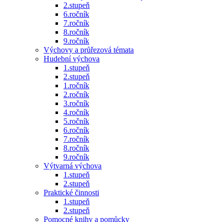
2.stupeň
6.ročník
7.ročník
8.ročník
9.ročník
Výchovy a průřezová témata
Hudební výchova
1.stupeň
2.stupeň
1.ročník
2.ročník
3.ročník
4.ročník
5.ročník
6.ročník
7.ročník
8.ročník
9.ročník
Výtvarná výchova
1.stupeň
2.stupeň
Praktické činnosti
1.stupeň
2.stupeň
Pomocné knihy a pomůcky