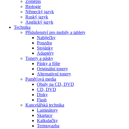
Zeměpis
Biologie
Německý jazyk
Ruský jazyk
Anglický jazyk
Technika
Příslušenství pro mobily a tablety
Nabíječky
Pouzdra
Stojánky
Adaptéry
Tonery a pásky
Pásky a fólie
Originální tonery
Alternativní tonery
Paměťová media
Obaly na CD, DVD
CD, DVD
Disky
Flash
Kancelářská technika
Laminátory
Skartace
Kalkulačky
Termovazba