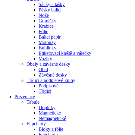
Sáčky a tašky
Pásky balicí
Nože
Gumičky
Krabice
Fólie
Balicí papír
Motouzy
Bublinky
Etiketovací kleště a válečky
Vozíky
Obaly a závěsné desky
Obal
Závěsné desky
Třídicí a podpisové knihy
Podpisové
Třídicí
Prezentace
Tabule
Doplňky
Magnetické
Nemagnetické
Flipcharty
Bloky a fólie
Flipcharty