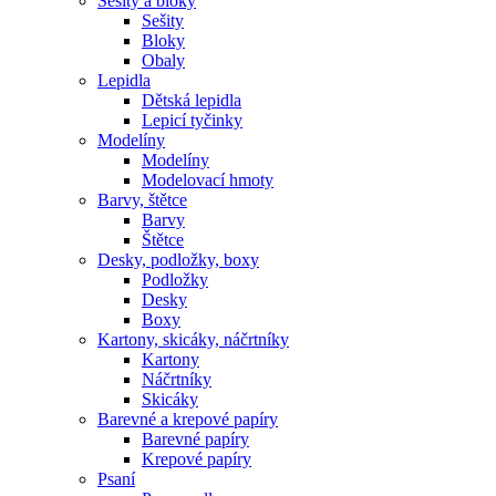
Sešity a bloky
Sešity
Bloky
Obaly
Lepidla
Dětská lepidla
Lepicí tyčinky
Modelíny
Modelíny
Modelovací hmoty
Barvy, štětce
Barvy
Štětce
Desky, podložky, boxy
Podložky
Desky
Boxy
Kartony, skicáky, náčrtníky
Kartony
Náčrtníky
Skicáky
Barevné a krepové papíry
Barevné papíry
Krepové papíry
Psaní