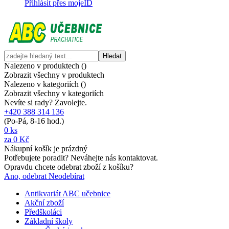
Přihlásit přes mojeID
Hledat
Nalezeno v produktech (
)
Zobrazit všechny v produktech
Nalezeno v kategoriích (
)
Zobrazit všechny v kategoriích
Nevíte si rady? Zavolejte.
+420 388 314 136
(Po-Pá, 8-16 hod.)
0
ks
za
0 Kč
Nákupní košík je prázdný
Potřebujete poradit? Neváhejte nás kontaktovat.
Opravdu chcete odebrat zboží z košíku?
Ano, odebrat
Neodebírat
Antikvariát ABC učebnice
Akční zboží
Předškoláci
Základní školy