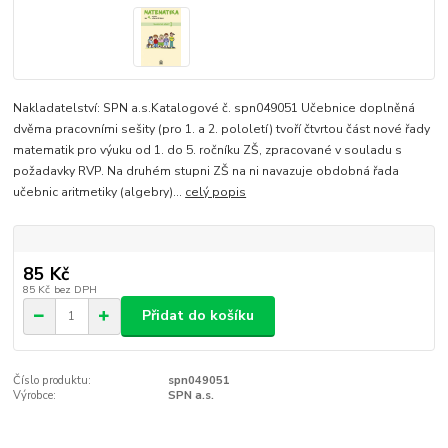
Nakladatelství: SPN a.s.Katalogové č. spn049051 Učebnice doplněná
dvěma pracovními sešity (pro 1. a 2. pololetí) tvoří čtvrtou část nové řady
matematik pro výuku od 1. do 5. ročníku ZŠ, zpracované v souladu s
požadavky RVP. Na druhém stupni ZŠ na ni navazuje obdobná řada
učebnic aritmetiky (algebry)...
celý popis
85 Kč
85 Kč
bez DPH
Přidat do košíku
Číslo produktu:
spn049051
Výrobce:
SPN a.s.