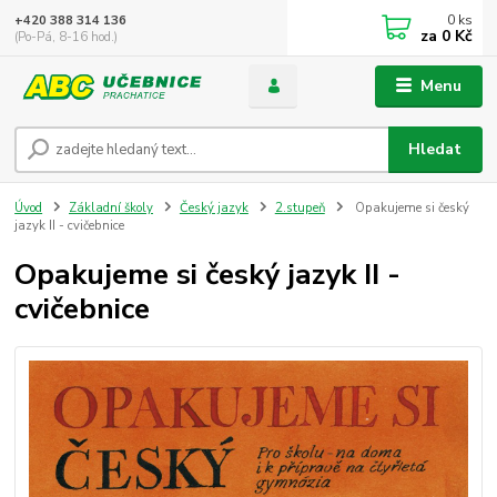
0
ks
+420 388 314 136
za
0 Kč
(Po-Pá, 8-16 hod.)
Menu
Hledat
Úvod
Základní školy
Český jazyk
2.stupeň
Opakujeme si český
jazyk II - cvičebnice
Opakujeme si český jazyk II -
cvičebnice