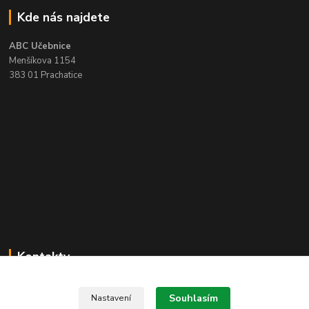
Kde nás najdete
ABC Učebnice
Menšíkova 1154
383 01 Prachatice
Kontakty
Zákaznická podpora ABC učebnice
+420 388 314 136
Souhlasím
Nastavení