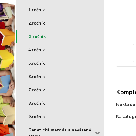
1.ročník
2.ročník
3.ročník
4.ročník
5.ročník
6.ročník
7.ročník
Komple
8.ročník
Nakladat
Katalogo
9.ročník
Genetická metoda a nevázané