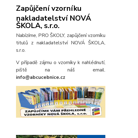
Zapůjčení vzorníku
nakladatelství NOVÁ
ŠKOLA, s.r.o.
Nabízíme, PRO ŠKOLY, zapůjčení vzorníku
titulů z nakladatelství NOVÁ ŠKOLA,
s.r.o.
V případě zájmu o vzorníky k nahlédnutí,
piště na náš email.
info@abcucebnice.cz