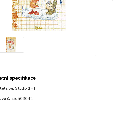
tní specifikace
elství:
Studio 1+1
vé č.:
sio503042