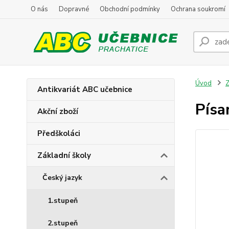
O nás
Dopravné
Obchodní podmínky
Ochrana soukromí
Úvod
Z
Antikvariát ABC učebnice
Písan
Akční zboží
Předškoláci
Základní školy
Český jazyk
1.stupeň
2.stupeň