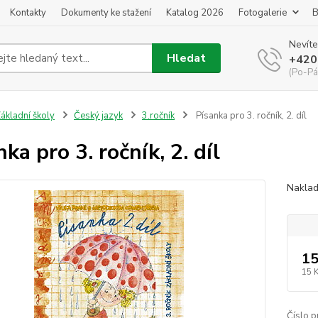
Kontakty
Dokumenty ke stažení
Katalog 2026
Fotogalerie
B
Nevíte
Hledat
+420
(Po-Pá
ákladní školy
Český jazyk
3.ročník
Písanka pro 3. ročník, 2. díl
ka pro 3. ročník, 2. díl
Naklad
15
15 
Číslo p