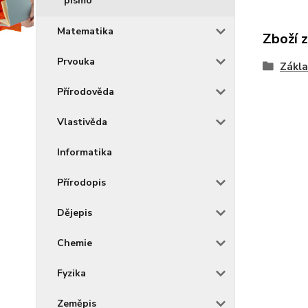
písmo
Matematika
Zboží 
Prvouka
Zákla
Přírodověda
Vlastivěda
Informatika
Přírodopis
Dějepis
Chemie
Fyzika
Zeměpis