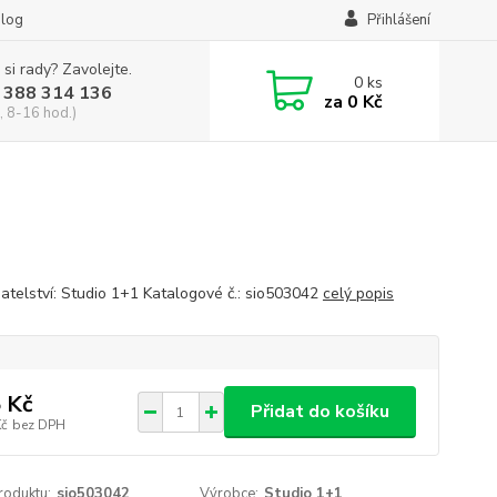
log
Přihlášení
 si rady? Zavolejte.
0
ks
 388 314 136
za
0 Kč
, 8-16 hod.)
atelství: Studio 1+1 Katalogové č.: sio503042
celý popis
 Kč
Přidat do košíku
Kč
bez DPH
roduktu:
sio503042
Výrobce:
Studio 1+1