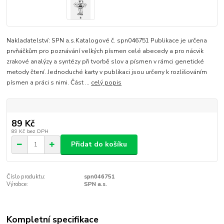
Nakladatelství: SPN a.s.Katalogové č. spn046751 Publikace je určena
prvňáčkům pro poznávání velkých písmen celé abecedy a pro nácvik
zrakové analýzy a syntézy při tvorbě slov a písmen v rámci genetické
metody čtení. Jednoduché karty v publikaci jsou určeny k rozlišováním
písmen a práci s nimi. Část ...
celý popis
89 Kč
89 Kč
bez DPH
Přidat do košíku
Číslo produktu:
spn046751
Výrobce:
SPN a.s.
Kompletní specifikace