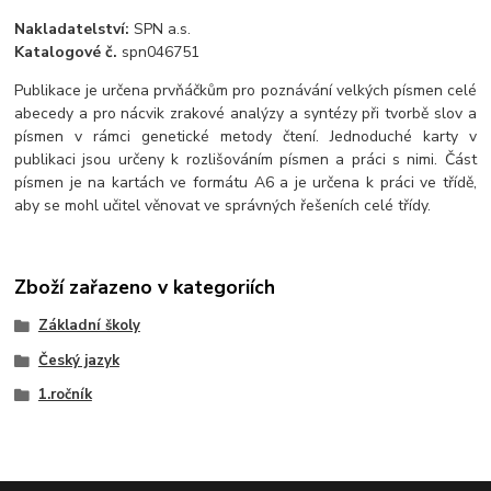
Nakladatelství:
SPN a.s.
Katalogové č.
spn046751
Publikace je určena prvňáčkům pro poznávání velkých písmen celé
abecedy a pro nácvik zrakové analýzy a syntézy při tvorbě slov a
písmen v rámci genetické metody čtení. Jednoduché karty v
publikaci jsou určeny k rozlišováním písmen a práci s nimi. Část
písmen je na kartách ve formátu A6 a je určena k práci ve třídě,
aby se mohl učitel věnovat ve správných řešeních celé třídy.
Zboží zařazeno v kategoriích
Základní školy
Český jazyk
1.ročník