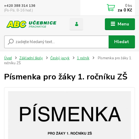
0
ks
+420 388 314 136
za
0 Kč
(Po-Pá, 8-16 hod.)
Menu
Hledat
Úvod
Základní školy
Český jazyk
1.ročník
Písmenka pro žáky 1.
ročníku ZŠ
Písmenka pro žáky 1. ročníku ZŠ