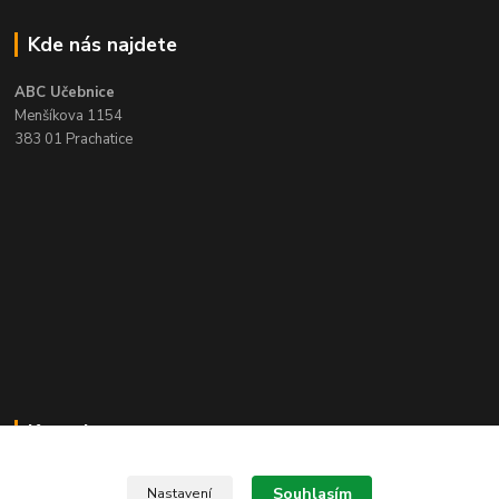
Kde nás najdete
ABC Učebnice
Menšíkova 1154
383 01 Prachatice
Kontakty
Zákaznická podpora ABC učebnice
Souhlasím
Nastavení