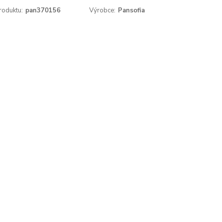
roduktu:
pan370156
Výrobce:
Pansofia