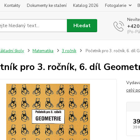
Kontakty
Dokumenty ke stažení
Katalog 2026
Fotogalerie
B
Nevíte
Hledat
+420
(Po-Pá
ákladní školy
Matematika
3.ročník
Početník pro 3. ročník, 6. díl 
tník pro 3. ročník, 6. díl Geomet
Vydava
celý p
39
39 