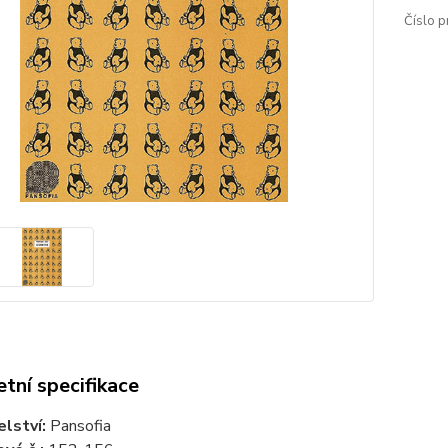
Číslo p
tní specifikace
elství:
Pansofia