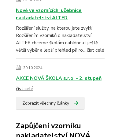
07.02.2026
Nově ve vzornících: učebnice
nakladatelství ALTER
Rozšíření služby, na kterou jste zvyklí
Rozšířením vzorníků o nakladatelství
ALTER chceme školám nabídnout ještě
větší výběr a lepší přehled při ro...
číst celé
30.10.2024
AKCE NOVÁ ŠKOLA s.r.o. - 2. stupeň
číst celé
Zobrazit všechny články
Zapůjčení vzorníku
nakladatelství NOVÁ