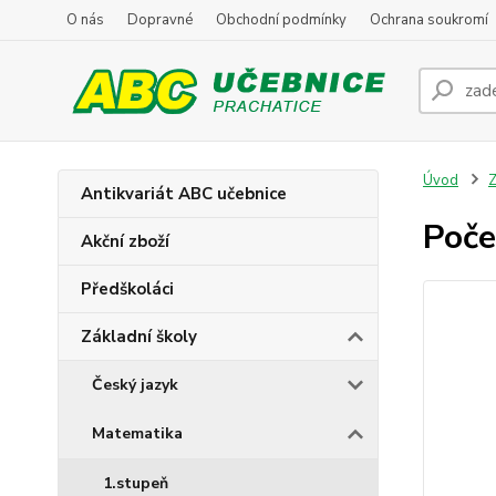
O nás
Dopravné
Obchodní podmínky
Ochrana soukromí
Úvod
Z
Antikvariát ABC učebnice
Poče
Akční zboží
Předškoláci
Základní školy
Český jazyk
Matematika
1.stupeň