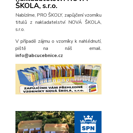
ŠKOLA, s.r.o.
Nabízíme, PRO ŠKOLY, zapůjčení vzorníku
titulů z nakladatelství NOVÁ ŠKOLA,
s.r.o.
V případě zájmu o vzorníky k nahlédnutí,
piště na náš email.
info@abcucebnice.cz