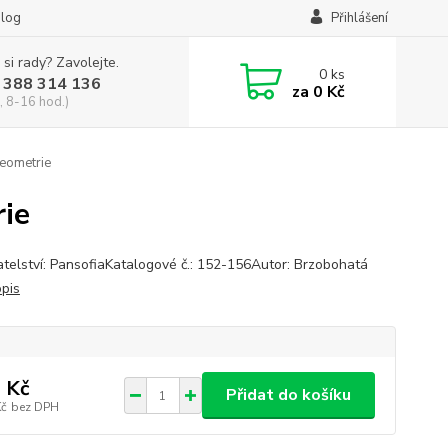
log
Přihlášení
 si rady? Zavolejte.
0
ks
 388 314 136
za
0 Kč
, 8-16 hod.)
Geometrie
rie
telství: PansofiaKatalogové č.: 152-156Autor: Brzobohatá
opis
 Kč
Přidat do košíku
Kč
bez DPH