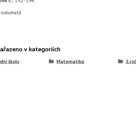
vé č.:
152-156
rzobohatá
zařazeno v kategoriích
dní školy
Matematika
3.ro