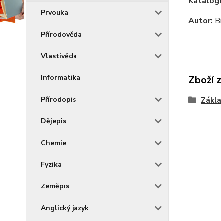
Katalogo
Prvouka
Autor:
B
Přírodověda
Vlastivěda
Informatika
Zboží 
Přírodopis
Zákla
Dějepis
Chemie
Fyzika
Zeměpis
Anglický jazyk