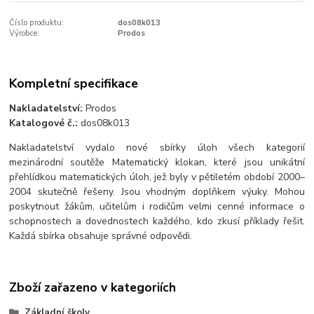
Číslo produktu:
dos08k013
Výrobce:
Prodos
Kompletní specifikace
Nakladatelství:
Prodos
Katalogové č.:
dos08k013
Nakladatelství vydalo nové sbírky úloh všech kategorií
mezinárodní soutěže Matematický klokan, které jsou unikátní
přehlídkou matematických úloh, jež byly v pětiletém období 2000–
2004 skutečně řešeny. Jsou vhodným doplňkem výuky. Mohou
poskytnout žákům, učitelům i rodičům velmi cenné informace o
schopnostech a dovednostech každého, kdo zkusí příklady řešit.
Každá sbírka obsahuje správné odpovědi.
Zboží zařazeno v kategoriích
Základní školy