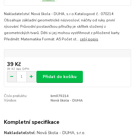
Nakladatelství: Nová škola - DUHA, s.r.o.Katalogové č.: 070214
Obsahuje základní geometrické názvosloví, náčrty od ruky, první
rýsování. Průvodní postavičkou příručky je skřítek složený z
geometrických tvarů. Děti si jej mohou vystřihnout z přiložené karty.
Předmět: Matematika Formát: A5 Počet st...
celý popis
39 Kč
39 Kč
bez DPH
Přidat do košíku
Číslo produktu:
brn070214
Výrobce:
Nová škola - DUHA
Kompletní specifikace
Nakladatelství:
Nová škola - DUHA, s.r.o.