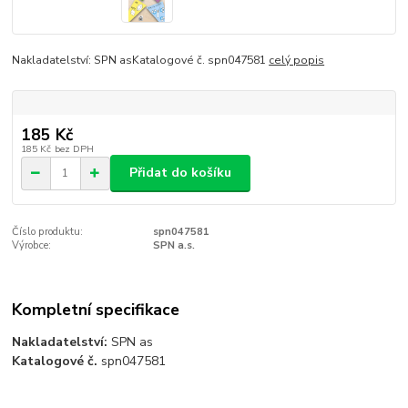
Nakladatelství: SPN asKatalogové č. spn047581
celý popis
185 Kč
185 Kč
bez DPH
Přidat do košíku
Číslo produktu:
spn047581
Výrobce:
SPN a.s.
Kompletní specifikace
Nakladatelství:
SPN as
Katalogové č.
spn047581