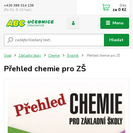
0
ks
+420 388 314 136
za
0 Kč
(Po-Pá, 8-16 hod.)
Menu
Hledat
Úvod
Základní školy
Chemie
9.ročník
Přehled chemie pro ZŠ
Přehled chemie pro ZŠ