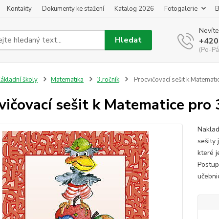
Kontakty
Dokumenty ke stažení
Katalog 2026
Fotogalerie
B
Nevíte
Hledat
+420
(Po-Pá
ákladní školy
Matematika
3.ročník
Procvičovací sešit k Matematice
vičovací sešit k Matematice pro 3.
Naklad
sešity 
které 
Postup
učebni