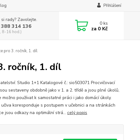
log
Přihlášení
 si rady? Zavolejte.
0
ks
 388 314 136
za
0 Kč
, 8-16 hod.)
 pro 3. ročník, 1. díl
 ročník, 1. díl
atelství: Studio 1+1 Katalogové č.: sio503071 Procvičovací
jsou sestaveny obdobně jako v 1. a 2. třídě a jsou plné úkolů,
je možno používat k samostatné práci i jako domácí úkoly.
 učiva koresponduje s postupem v učebnici a na stránkách
ce jsou odkazy na optimální strá...
celý popis