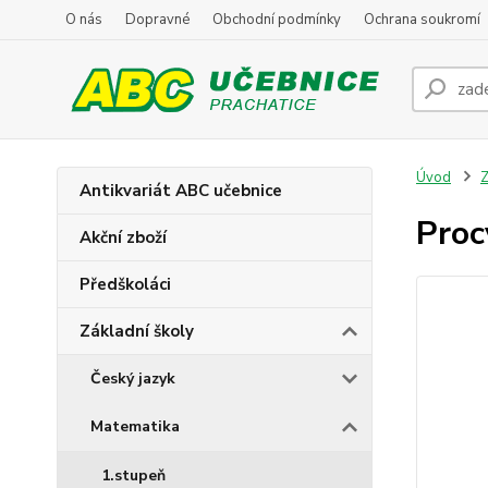
O nás
Dopravné
Obchodní podmínky
Ochrana soukromí
Úvod
Z
Antikvariát ABC učebnice
Proc
Akční zboží
Předškoláci
Základní školy
Český jazyk
Matematika
1.stupeň