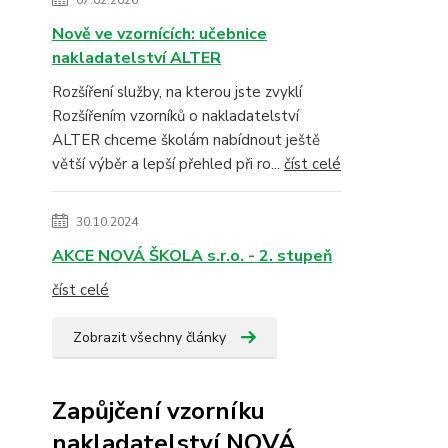
07.02.2026
Nově ve vzornících: učebnice
nakladatelství ALTER
Rozšíření služby, na kterou jste zvyklí
Rozšířením vzorníků o nakladatelství
ALTER chceme školám nabídnout ještě
větší výběr a lepší přehled při ro...
číst celé
30.10.2024
AKCE NOVÁ ŠKOLA s.r.o. - 2. stupeň
číst celé
Zobrazit všechny články
Zapůjčení vzorníku
nakladatelství NOVÁ