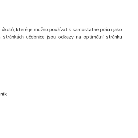
é úkolů, které je možno používat k samostatné práci i jako
 stránkách učebnice jsou odkazy na optimální stránku
čník