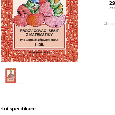
29
29 
Číslo p
tní specifikace