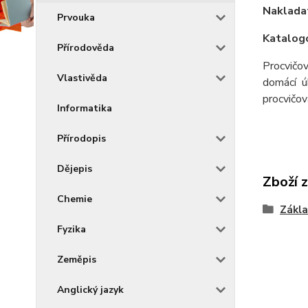
Nakladat
Prvouka
Katalogo
Přírodověda
Procvičov
Vlastivěda
domácí ú
procvičov
Informatika
Přírodopis
Dějepis
Zboží 
Chemie
Zákla
Fyzika
Zeměpis
Anglický jazyk