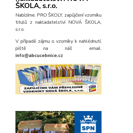
ŠKOLA, s.r.o.
Nabízíme, PRO ŠKOLY, zapůjčení vzorníku
titulů z nakladatelství NOVÁ ŠKOLA,
s.r.o.
V případě zájmu o vzorníky k nahlédnutí,
piště na náš email.
info@abcucebnice.cz