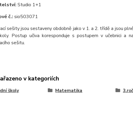
elství:
Studio 1+1
vé č.:
sio503071
ací sešity jsou sestaveny obdobně jako v 1. a 2. třídě a jsou pln
koly. Postup učiva koresponduje s postupem v učebnici a na
acího sešitu.
zařazeno v kategoriích
dní školy
Matematika
3.ro