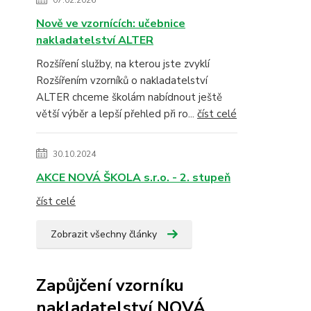
07.02.2026
Nově ve vzornících: učebnice
nakladatelství ALTER
Rozšíření služby, na kterou jste zvyklí
Rozšířením vzorníků o nakladatelství
ALTER chceme školám nabídnout ještě
větší výběr a lepší přehled při ro...
číst celé
30.10.2024
AKCE NOVÁ ŠKOLA s.r.o. - 2. stupeň
číst celé
Zobrazit všechny články
Zapůjčení vzorníku
nakladatelství NOVÁ