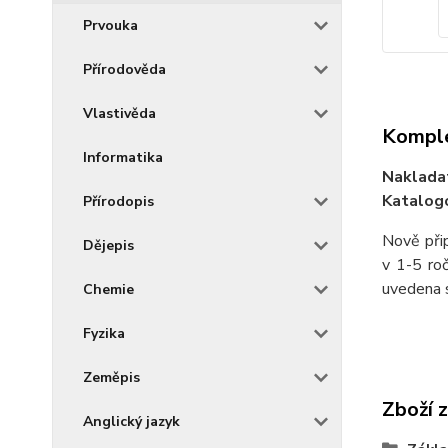
Prvouka
Přírodověda
Vlastivěda
Komple
Informatika
Naklada
Katalogo
Přírodopis
Nově přip
Dějepis
v 1-5 roč
uvedena s
Chemie
Fyzika
Zeměpis
Zboží 
Anglický jazyk