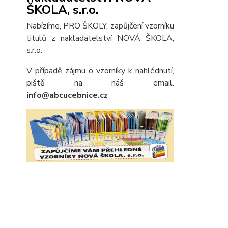
ŠKOLA, s.r.o.
Nabízíme, PRO ŠKOLY, zapůjčení vzorníku
titulů z nakladatelství NOVÁ ŠKOLA,
s.r.o.
V případě zájmu o vzorníky k nahlédnutí,
piště na náš email.
info@abcucebnice.cz