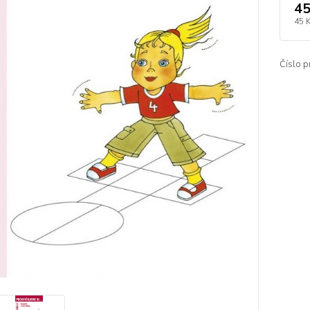
45
45 
Číslo p