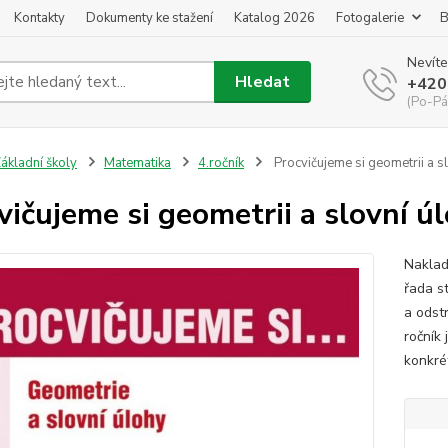
Kontakty
Dokumenty ke stažení
Katalog 2026
Fotogalerie
B
Nevíte
Hledat
+420
(Po-Pá
ákladní školy
Matematika
4.ročník
Procvičujeme si geometrii a sl
vičujeme si geometrii a slovní úl
Naklad
řada s
a odst
ročník
konkrét