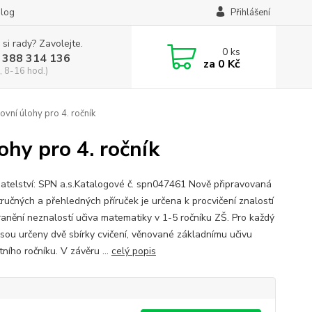
log
Přihlášení
 si rady? Zavolejte.
0
ks
 388 314 136
za
0 Kč
, 8-16 hod.)
ovní úlohy pro 4. ročník
ohy pro 4. ročník
atelství: SPN a.s.Katalogové č. spn047461 Nově připravovaná
tručných a přehledných příruček je určena k procvičení znalostí
ranění neznalostí učiva matematiky v 1-5 ročníku ZŠ. Pro každý
 jsou určeny dvě sbírky cvičení, věnované základnímu učivu
ního ročníku. V závěru ...
celý popis