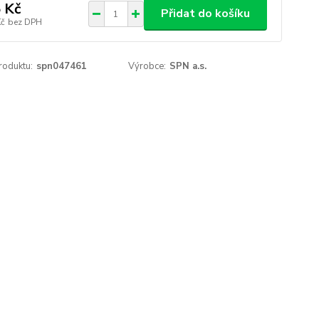
 Kč
Přidat do košíku
Kč
bez DPH
roduktu:
spn047461
Výrobce:
SPN a.s.