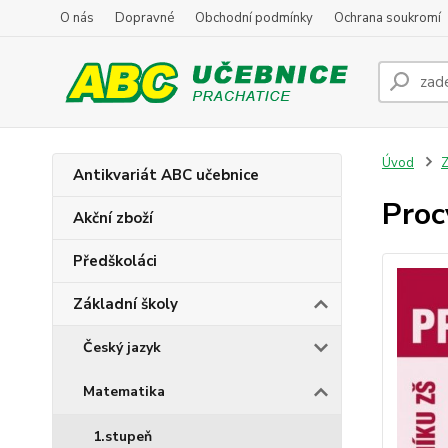
O nás
Dopravné
Obchodní podmínky
Ochrana soukromí
Úvod
Z
Antikvariát ABC učebnice
Proc
Akční zboží
Předškoláci
Základní školy
Český jazyk
Matematika
1.stupeň