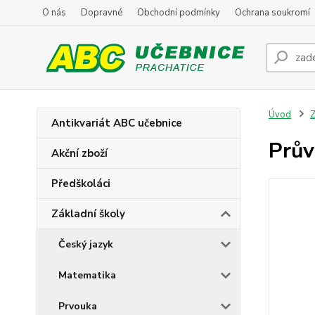
O nás
Dopravné
Obchodní podmínky
Ochrana soukromí
Úvod
Z
Antikvariát ABC učebnice
Prův
Akční zboží
Předškoláci
Základní školy
Český jazyk
Matematika
Prvouka