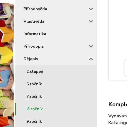
Přírodověda
Vlastivěda
Informatika
Přírodopis
Dějepis
2.stupeň
6.ročník
7.ročnik
Komple
8.ročník
Vydavat
9.ročník
Katalogo