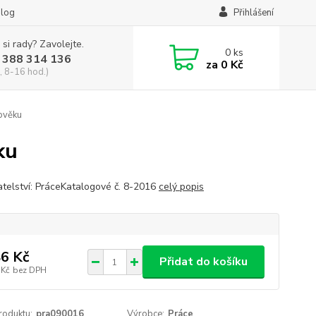
log
Přihlášení
 si rady? Zavolejte.
0
ks
 388 314 136
za
0 Kč
, 8-16 hod.)
ověku
ku
telství: PráceKatalogové č. 8-2016
celý popis
6 Kč
Přidat do košíku
 Kč
bez DPH
roduktu:
pra090016
Výrobce:
Práce