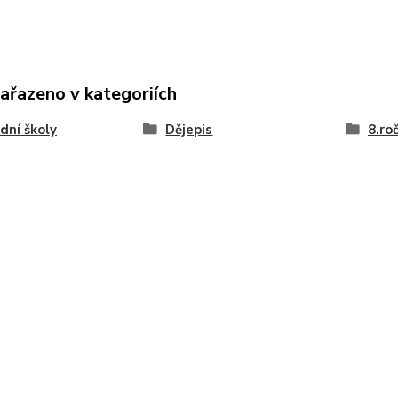
zařazeno v kategoriích
dní školy
Dějepis
8.ro