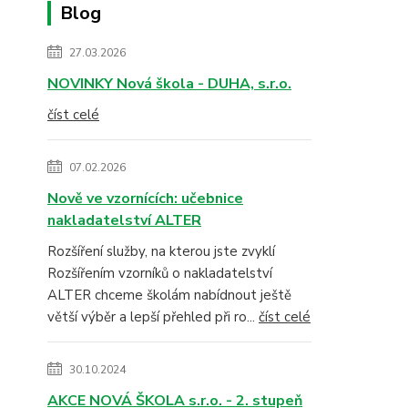
Blog
27.03.2026
NOVINKY Nová škola - DUHA, s.r.o.
číst celé
07.02.2026
Nově ve vzornících: učebnice
nakladatelství ALTER
Rozšíření služby, na kterou jste zvyklí
Rozšířením vzorníků o nakladatelství
ALTER chceme školám nabídnout ještě
větší výběr a lepší přehled při ro...
číst celé
30.10.2024
AKCE NOVÁ ŠKOLA s.r.o. - 2. stupeň