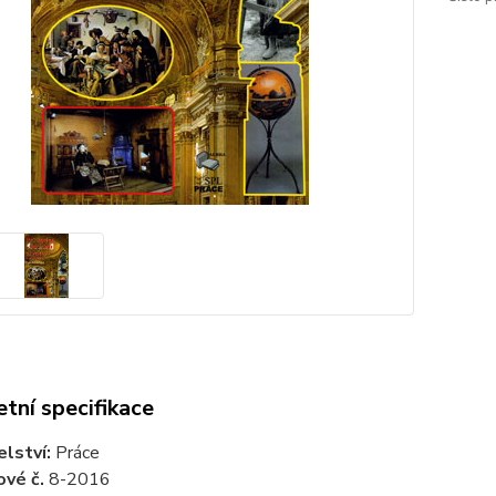
tní specifikace
elství:
Práce
vé č.
8-2016