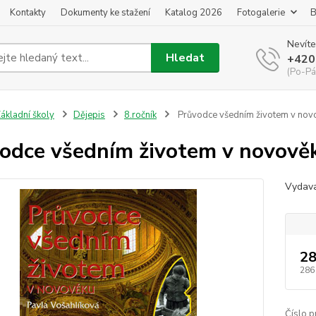
Kontakty
Dokumenty ke stažení
Katalog 2026
Fotogalerie
B
Nevíte
Hledat
+420
(Po-Pá
ákladní školy
Dějepis
8.ročník
Průvodce všedním životem v nov
odce všedním životem v novově
Vydava
28
286
Číslo p