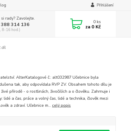
log
Přihlášení
 si rady? Zavolejte.
0
ks
 388 314 136
za
0 Kč
, 8-16 hod.)
.díl
atelství: AlterKatalogové č.: alt032987 Učebnice byla
dušena tak, aby odpovídala RVP ZV. Obsahem tohoto dílu je
 živé přírodě - o rostlinách, živočiších a o člověku. Zahrnuje i
y: lidé a čas, práce a volný čas, lidé a technika, člověk mezi
člověk a zdraví. Učebnice m...
celý popis