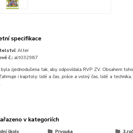
tní specifikace
telství:
Alter
vé č.:
alt032987
byla zjednodušena tak, aby odpovídala RVP ZV. Obsahem tohoto dí
Zahrnuje i kapitoly: lidé a čas, práce a volný čas, lidé a technik
.
zařazeno v kategoriích
dní školy
Prvouka
3.ro