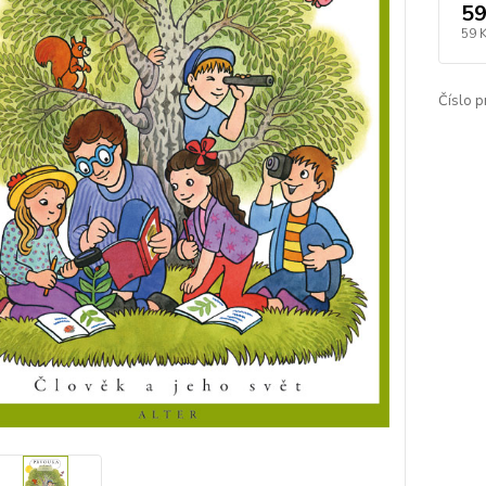
59
59 
Číslo p