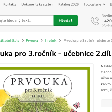
Kontakty
Dokumenty ke stažení
Katalog 2026
Fotogalerie
B
Nevíte
Hledat
+420
(Po-Pá
ákladní školy
Prvouka
3.ročník
Prvouka pro 3.ročník - učebnice 2
uka pro 3.ročník - učebnice 2.díl
Naklad
zjedno
učivo o
kapitol
lidmi, 