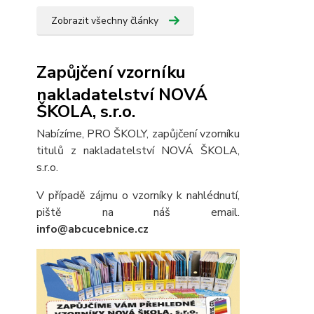
Zobrazit všechny články
Zapůjčení vzorníku
nakladatelství NOVÁ
ŠKOLA, s.r.o.
Nabízíme, PRO ŠKOLY, zapůjčení vzorníku
titulů z nakladatelství NOVÁ ŠKOLA,
s.r.o.
V případě zájmu o vzorníky k nahlédnutí,
piště na náš email.
info@abcucebnice.cz