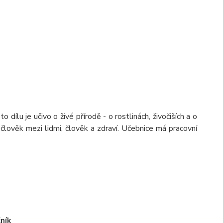
lu je učivo o živé přírodě - o rostlinách, živočiších a o
a, člověk mezi lidmi, člověk a zdraví. Učebnice má pracovní
čník