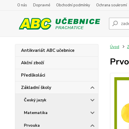
O nás
Dopravné
Obchodní podmínky
Ochrana soukromí
Úvod
Z
Antikvariát ABC učebnice
Prvo
Akční zboží
Předškoláci
Základní školy
Český jazyk
Matematika
Prvouka