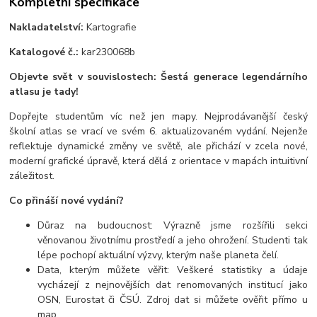
Kompletní specifikace
Nakladatelství:
Kartografie
Katalogové č.:
kar230068b
Objevte svět v souvislostech: Šestá generace legendárního
atlasu je tady!
Dopřejte studentům víc než jen mapy. Nejprodávanější český
školní atlas se vrací ve svém 6. aktualizovaném vydání. Nejenže
reflektuje dynamické změny ve světě, ale přichází v zcela nové,
moderní grafické úpravě, která dělá z orientace v mapách intuitivní
záležitost.
Co přináší nové vydání?
Důraz na budoucnost: Výrazně jsme rozšířili sekci
věnovanou životnímu prostředí a jeho ohrožení. Studenti tak
lépe pochopí aktuální výzvy, kterým naše planeta čelí.
Data, kterým můžete věřit: Veškeré statistiky a údaje
vycházejí z nejnovějších dat renomovaných institucí jako
OSN, Eurostat či ČSÚ. Zdroj dat si můžete ověřit přímo u
map.