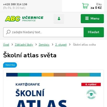
0
ks
+420 388 314 136
za
0 Kč
(Po-Pá, 8-16 hod.)
Menu
Hledat
Úvod
Základní školy
Zeměpis
2. stupeň
Školní atlas světa
Školní atlas světa
Novinka