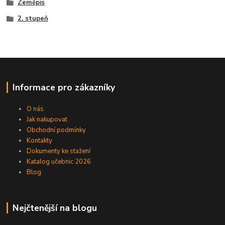
Zeměpis
2. stupeň
Informace pro zákazníky
O nás
Jak nakupovat
Obchodní podmínky
Kontakty
Dokumenty ke stažení
Katalog učebnic 2026
Blog
Nejčtenější na blogu