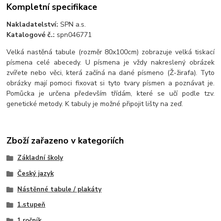
Kompletní specifikace
Nakladatelství:
SPN a.s.
Katalogové č.:
spn046771
Velká nastěná tabule (rozměr 80x100cm) zobrazuje velká tiskací
písmena celé abecedy. U písmena je vždy nakreslený obrázek
zvířete nebo věci, která začíná na dané písmeno (Ž-žirafa). Tyto
obrázky mají pomoci fixovat si tyto tvary písmen a poznávat je.
Pomůcka je určena především třídám, které se učí podle tzv.
genetické metody. K tabuly je možné připojit lišty na zeď.
Zboží zařazeno v kategoriích
Základní školy
Český jazyk
Nástěnné tabule / plakáty
1.stupeň
1.ročník