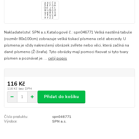
Nakladatelství: SPN a.s.Katalogové č.: spn046771 Velká nastěná tabule
(rozměr 80x100cm) zobrazuje velká tiskací písmena celé abecedy. U
písmena je vždy nakreslený obrázek zvířete nebo věci, která začíná na
dané písmeno (Ž-žirafa). Tyto obrázky mají pomoci fixovat si tyto tvary
písmen a poznávat je. ...
celý popis
116 Kč
116 Kč
bez DPH
Přidat do košíku
Číslo produktu:
spn046771
Výrobce:
SPN a.s.