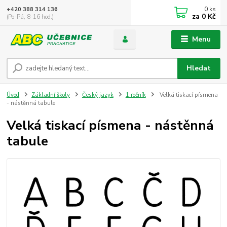
0
ks
+420 388 314 136
za
0 Kč
(Po-Pá, 8-16 hod.)
Menu
Hledat
Úvod
Základní školy
Český jazyk
1.ročník
Velká tiskací písmena
- nástěnná tabule
Velká tiskací písmena - nástěnná
tabule