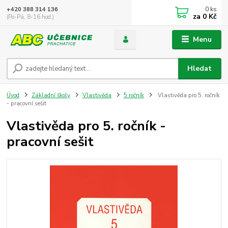
0
ks
+420 388 314 136
za
0 Kč
(Po-Pá, 8-16 hod.)
Menu
Hledat
Úvod
Základní školy
Vlastivěda
5.ročník
Vlastivěda pro 5. ročník
- pracovní sešit
Vlastivěda pro 5. ročník -
pracovní sešit