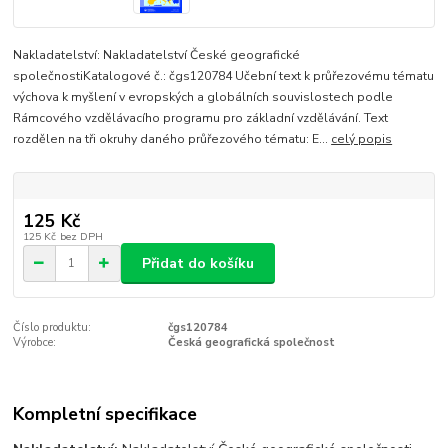
Nakladatelství: Nakladatelství České geografické
společnostiKatalogové č.: čgs120784 Učební text k průřezovému tématu
výchova k myšlení v evropských a globálních souvislostech podle
Rámcového vzdělávacího programu pro základní vzdělávání. Text
rozdělen na tři okruhy daného průřezového tématu: E...
celý popis
125 Kč
125 Kč
bez DPH
Přidat do košíku
Číslo produktu:
čgs120784
Výrobce:
Česká geografická společnost
Kompletní specifikace