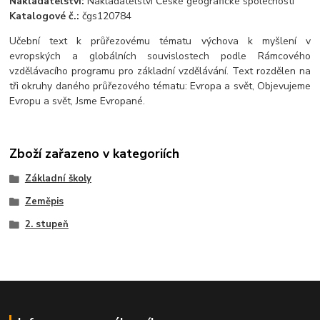
Nakladatelství:
Nakladatelství České geografické společnosti
Katalogové č.:
čgs120784
Učební text k průřezovému tématu výchova k myšlení v
evropských a globálních souvislostech podle Rámcového
vzdělávacího programu pro základní vzdělávání. Text rozdělen na
tři okruhy daného průřezového tématu: Evropa a svět, Objevujeme
Evropu a svět, Jsme Evropané.
Zboží zařazeno v kategoriích
Základní školy
Zeměpis
2. stupeň