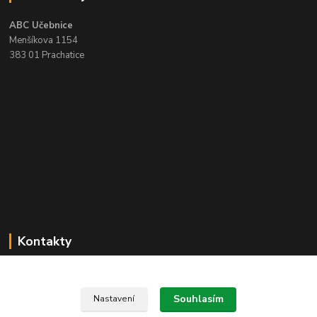
ABC Učebnice
Menšíkova 1154
383 01 Prachatice
Kontakty
Zákaznická podpora ABC učebnice
+420 388 314 136
Souhlasím
Nastavení
(Po-Pá, 8-16 hod.)