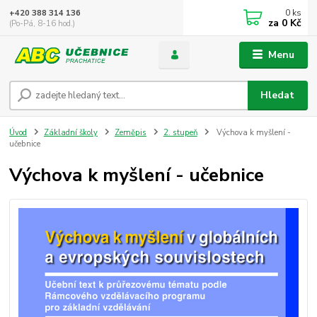
0
ks
+420 388 314 136
za
0 Kč
(Po-Pá, 8-16 hod.)
Menu
Hledat
Úvod
Základní školy
Zeměpis
2. stupeň
Výchova k myšlení -
učebnice
Výchova k myšlení - učebnice