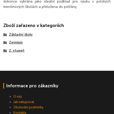
dokonce vybrána jako ideální podklad pro výuku v polských
menšinových školách a přeložena do polštiny.
Zboží zařazeno v kategoriích
Základní školy
Zeměpis
2. stupeň
Informace pro zákazníky
O nás
Jak nakupovat
Obchodní podmínky
Kontakty