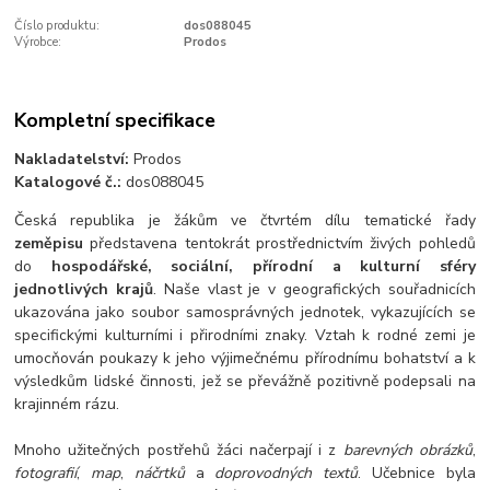
Číslo produktu:
dos088045
Výrobce:
Prodos
Kompletní specifikace
Nakladatelství:
Prodos
Katalogové č.:
dos088045
Česká republika je žákům ve čtvrtém dílu tematické řady
zeměpisu
představena tentokrát prostřednictvím živých pohledů
do
hospodářské, sociální, přírodní a kulturní sféry
jednotlivých krajů
. Naše vlast je v geografických souřadnicích
ukazována jako soubor samosprávných jednotek, vykazujících se
specifickými kulturními i přirodními znaky. Vztah k rodné zemi je
umocňován poukazy k jeho výjimečnému přírodnímu bohatství a k
výsledkům lidské činnosti, jež se převážně pozitivně podepsali na
krajinném rázu.
Mnoho užitečných postřehů žáci načerpají i z
barevných obrázků
,
fotografií
,
map
,
náčrtků
a
doprovodných textů
. Učebnice byla