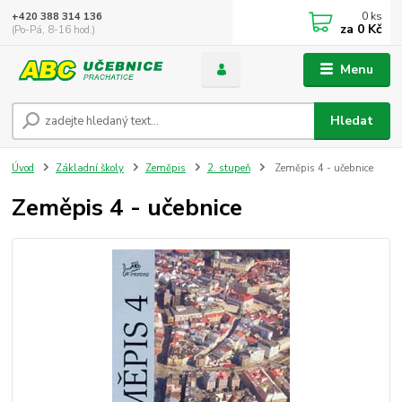
0
ks
+420 388 314 136
za
0 Kč
(Po-Pá, 8-16 hod.)
Menu
Hledat
Úvod
Základní školy
Zeměpis
2. stupeň
Zeměpis 4 - učebnice
Zeměpis 4 - učebnice