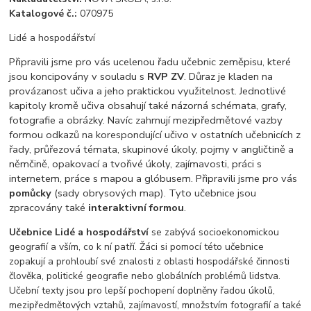
Katalogové č.:
070975
Lidé a hospodářství
Připravili jsme pro vás ucelenou řadu učebnic zeměpisu, které
jsou koncipovány v souladu s
RVP ZV
. Důraz je kladen na
provázanost učiva a jeho praktickou využitelnost. Jednotlivé
kapitoly kromě učiva obsahují také názorná schémata, grafy,
fotografie a obrázky. Navíc zahrnují mezipředmětové vazby
formou odkazů na korespondující učivo v ostatních učebnicích z
řady, průřezová témata, skupinové úkoly, pojmy v angličtině a
němčině, opakovací a tvořivé úkoly, zajímavosti, práci s
internetem, práce s mapou a glóbusem. Připravili jsme pro vás
pomůcky
(sady obrysových map). Tyto učebnice jsou
zpracovány také
interaktivní formou
.
Učebnice Lidé a hospodářství
se zabývá socioekonomickou
geografií a vším, co k ní patří. Žáci si pomocí této učebnice
zopakují a prohloubí své znalosti z oblasti hospodářské činnosti
člověka, politické geografie nebo globálních problémů lidstva.
Učební texty jsou pro lepší pochopení doplněny řadou úkolů,
mezipředmětových vztahů, zajímavostí, množstvím fotografií a také