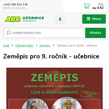
0
ks
+420 388 314 136
za
0 Kč
(Po-Pá, 8-16 hod.)
Menu
Hledat
Úvod
Základní školy
Zeměpis
Zeměpis pro 9. ročník - učebnice
Zeměpis pro 9. ročník - učebnice