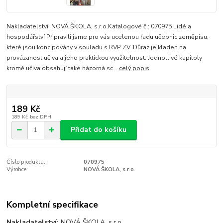
Nakladatelství: NOVÁ ŠKOLA, s.r.o.Katalogové č.: 070975 Lidé a
hospodářství Připravili jsme pro vás ucelenou řadu učebnic zeměpisu,
které jsou koncipovány v souladu s RVP ZV. Důraz je kladen na
provázanost učiva a jeho praktickou využitelnost. Jednotlivé kapitoly
kromě učiva obsahují také názorná sc...
celý popis
189 Kč
189 Kč
bez DPH
Přidat do košíku
Číslo produktu:
070975
Výrobce:
NOVÁ ŠKOLA, s.r.o.
Kompletní specifikace
Nakladatelství:
NOVÁ ŠKOLA, s.r.o.