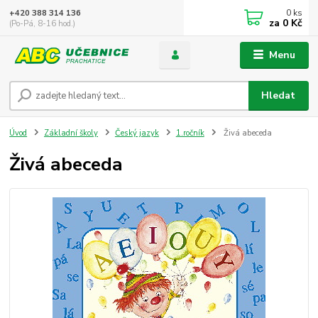
0
ks
+420 388 314 136
za
0 Kč
(Po-Pá, 8-16 hod.)
Menu
Hledat
Úvod
Základní školy
Český jazyk
1.ročník
Živá abeceda
Živá abeceda