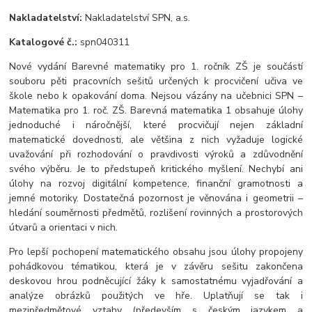
Nakladatelství:
Nakladatelství SPN, a.s.
Katalogové č.:
spn040311
Nové vydání Barevné matematiky pro 1. ročník ZŠ je součástí
souboru pěti pracovních sešitů určených k procvičení učiva ve
škole nebo k opakování doma. Nejsou vázány na učebnici SPN –
Matematika pro 1. roč. ZŠ. Barevná matematika 1 obsahuje úlohy
jednoduché i náročnější, které procvičují nejen základní
matematické dovednosti, ale většina z nich vyžaduje logické
uvažování při rozhodování o pravdivosti výroků a zdůvodnění
svého výběru. Je to předstupeň kritického myšlení. Nechybí ani
úlohy na rozvoj digitální kompetence, finanční gramotnosti a
jemné motoriky. Dostatečná pozornost je věnována i geometrii –
hledání souměrnosti předmětů, rozlišení rovinných a prostorových
útvarů a orientaci v nich.
Pro lepší pochopení matematického obsahu jsou úlohy propojeny
pohádkovou tématikou, která je v závěru sešitu zakončena
deskovou hrou podněcující žáky k samostatnému vyjadřování a
analýze obrázků použitých ve hře. Uplatňují se tak i
mezipředmětové vztahy (především s českým jazykem a