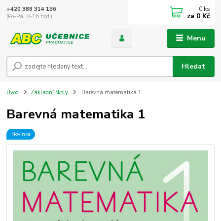
0
ks
+420 388 314 136
za
0 Kč
(Po-Pá, 8-16 hod.)
Menu
Hledat
Úvod
Základní školy
Barevná matematika 1
Barevná matematika 1
Novinka