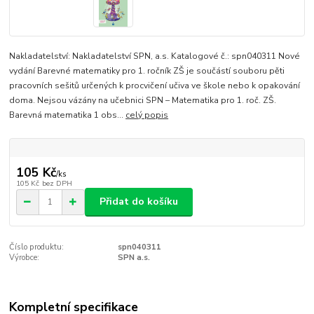
Nakladatelství: Nakladatelství SPN, a.s. Katalogové č.: spn040311 Nové
vydání Barevné matematiky pro 1. ročník ZŠ je součástí souboru pěti
pracovních sešitů určených k procvičení učiva ve škole nebo k opakování
doma. Nejsou vázány na učebnici SPN – Matematika pro 1. roč. ZŠ.
Barevná matematika 1 obs...
celý popis
105 Kč
/
ks
105 Kč
bez DPH
Přidat do košíku
Číslo produktu:
spn040311
Výrobce:
SPN a.s.
Kompletní specifikace