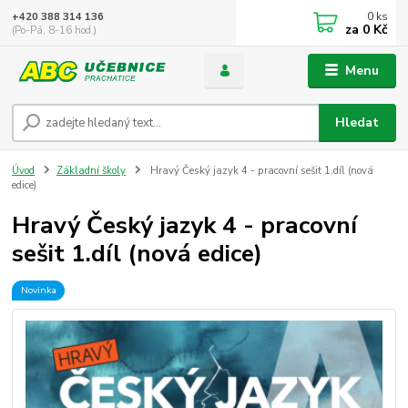
0
ks
+420 388 314 136
za
0 Kč
(Po-Pá, 8-16 hod.)
Menu
Hledat
Úvod
Základní školy
Hravý Český jazyk 4 - pracovní sešit 1.díl (nová
edice)
Hravý Český jazyk 4 - pracovní
sešit 1.díl (nová edice)
Novinka