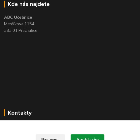
Kde nás najdete
ABC Učebnice
Menšíkova 1154
383 01 Prachatice
Kontakty
Zákaznická podpora ABC učebnice
+420 388 314 136
(Po-Pá, 8-16 hod.)
Souhlasím
Nastavení