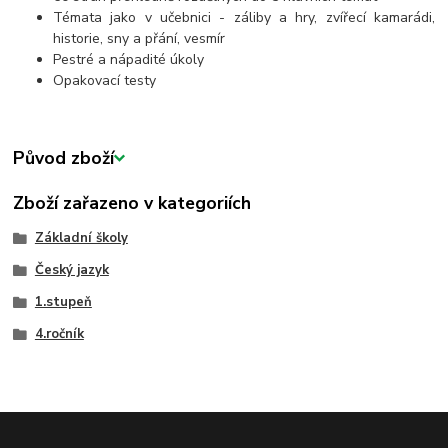
Témata jako v učebnici - záliby a hry, zvířecí kamarádi,
historie, sny a přání, vesmír
Pestré a nápadité úkoly
Opakovací testy
Původ zboží
Zboží zařazeno v kategoriích
Základní školy
Český jazyk
1.stupeň
4.ročník