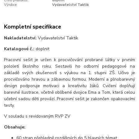
Číslo produktu:
doplnit
Výrobce:
Vydavatelství Taktik
Kompletní specifikace
Nakladatelství:
Vydavatelství Taktik
Katalogové č.:
doplnit
Pracovní sešit je určen k procvičování probrané látky v prvním
pololetí školního roku. Sestavili ho odborní pedagogové na
základě svých zkušeností s výukou na 1. stupni ZŠ. Učivo je
procvičováno hravou a zábavnou formou. Moderní a plnobarevný
design podporuje motivaci a kreativitu žáků. Cvičení doplňují
barevné ilustrace, včetně oblíbené dvojice Ema a Tom, která celou
učební sadou děti provází. Pracovní sešit je zakončen opakovacími
testy.
V souladu s revidovaným RVP ZV
Obsahuje:
60 stran přehledně rozdělných do 5 hlavních témat