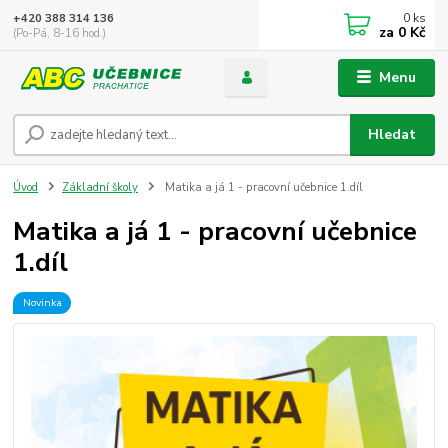
0
ks
+420 388 314 136
za
0 Kč
(Po-Pá, 8-16 hod.)
Menu
Hledat
Úvod
Základní školy
Matika a já 1 - pracovní učebnice 1.díl
Matika a já 1 - pracovní učebnice
1.díl
Novinka