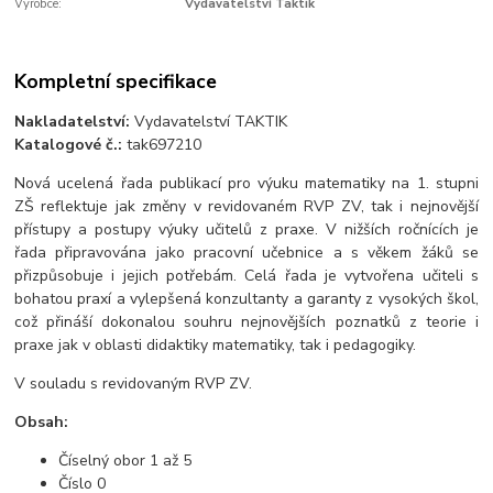
Výrobce:
Vydavatelství Taktik
Kompletní specifikace
Nakladatelství:
Vydavatelství TAKTIK
Katalogové č.:
tak697210
Nová ucelená řada publikací pro výuku matematiky na 1. stupni
ZŠ reflektuje jak změny v revidovaném RVP ZV, tak i nejnovější
přístupy a postupy výuky učitelů z praxe. V nižších ročnících je
řada připravována jako pracovní učebnice a s věkem žáků se
přizpůsobuje i jejich potřebám. Celá řada je vytvořena učiteli s
bohatou praxí a vylepšená konzultanty a garanty z vysokých škol,
což přináší dokonalou souhru nejnovějších poznatků z teorie i
praxe jak v oblasti didaktiky matematiky, tak i pedagogiky.
V souladu s revidovaným RVP ZV.
Obsah:
Číselný obor 1 až 5
Číslo 0