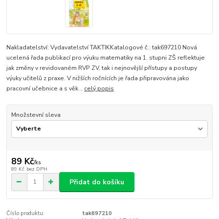
Nakladatelství: Vydavatelství TAKTIKKatalogové č.: tak697210 Nová
ucelená řada publikací pro výuku matematiky na 1. stupni ZŠ reflektuje
jak změny v revidovaném RVP ZV, tak i nejnovější přístupy a postupy
výuky učitelů z praxe. V nižších ročnících je řada připravována jako
pracovní učebnice a s věk...
celý popis
Množstevní sleva
89 Kč
/
ks
89 Kč
bez DPH
Přidat do košíku
Číslo produktu:
tak697210