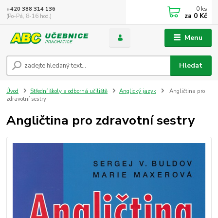
0
ks
+420 388 314 136
za
0 Kč
(Po-Pá, 8-16 hod.)
Menu
Hledat
Úvod
Střední školy a odborná učiliště
Anglický jazyk
Angličtina pro
zdravotní sestry
Angličtina pro zdravotní sestry