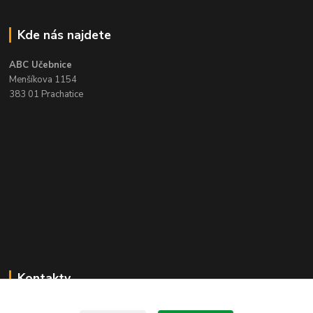
Kde nás najdete
ABC Učebnice
Menšíkova 1154
383 01 Prachatice
Kontakty
Zákaznická podpora ABC učebnice