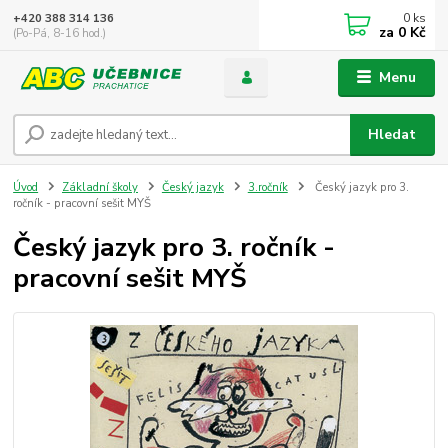
0
ks
+420 388 314 136
za
0 Kč
(Po-Pá, 8-16 hod.)
Menu
Hledat
Úvod
Základní školy
Český jazyk
3.ročník
Český jazyk pro 3.
ročník - pracovní sešit MYŠ
Český jazyk pro 3. ročník -
pracovní sešit MYŠ