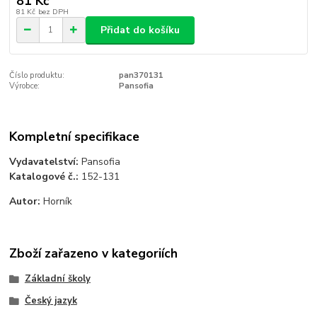
81 Kč
81 Kč
bez DPH
Přidat do košíku
Číslo produktu:
pan370131
Výrobce:
Pansofia
Kompletní specifikace
Vydavatelství:
Pansofia
Katalogové č.:
152-131
Autor:
Horník
Zboží zařazeno v kategoriích
Základní školy
Český jazyk