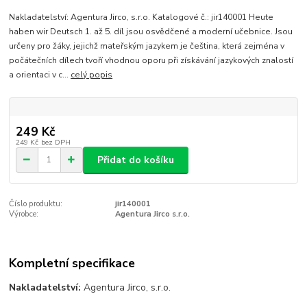
Nakladatelství: Agentura Jirco, s.r.o. Katalogové č.: jir140001 Heute
haben wir Deutsch 1. až 5. díl jsou osvědčené a moderní učebnice. Jsou
určeny pro žáky, jejichž mateřským jazykem je čeština, která zejména v
počátečních dílech tvoří vhodnou oporu při získávání jazykových znalostí
a orientaci v c...
celý popis
249 Kč
249 Kč
bez DPH
Přidat do košíku
Číslo produktu:
jir140001
Výrobce:
Agentura Jirco s.r.o.
Kompletní specifikace
Nakladatelství:
Agentura Jirco, s.r.o.