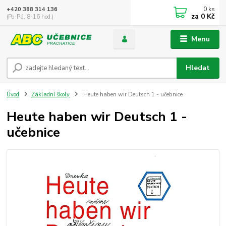
0
ks
+420 388 314 136
za
0 Kč
(Po-Pá, 8-16 hod.)
Menu
Hledat
Úvod
Základní školy
Heute haben wir Deutsch 1 - učebnice
Heute haben wir Deutsch 1 -
učebnice