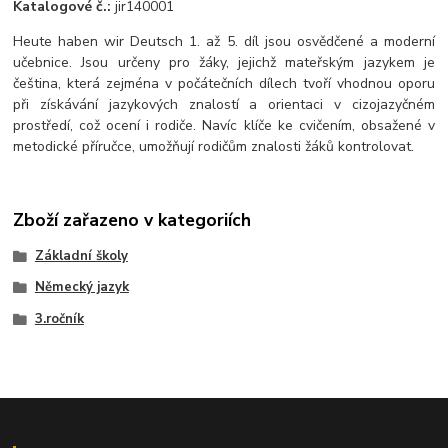
Katalogové č.:
jir140001
Heute haben wir Deutsch 1. až 5. díl jsou osvědčené a moderní
učebnice. Jsou určeny pro žáky, jejichž mateřským jazykem je
čeština, která zejména v počátečních dílech tvoří vhodnou oporu
při získávání jazykových znalostí a orientaci v cizojazyčném
prostředí, což ocení i rodiče. Navíc klíče ke cvičením, obsažené v
metodické příručce, umožňují rodičům znalosti žáků kontrolovat.
Zboží zařazeno v kategoriích
Základní školy
Německý jazyk
3.ročník