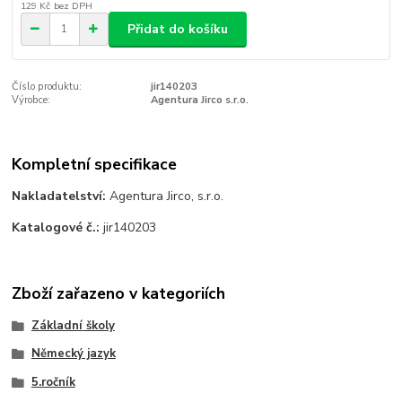
129 Kč
bez DPH
Přidat do košíku
Číslo produktu:
jir140203
Výrobce:
Agentura Jirco s.r.o.
Kompletní specifikace
Nakladatelství:
Agentura Jirco, s.r.o.
Katalogové č.:
jir140203
Zboží zařazeno v kategoriích
Základní školy
Německý jazyk
5.ročník