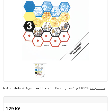
Nakladatelství: Agentura Jirco, s.r.o. Katalogové č.: jir140203
celý popis
129 Kč