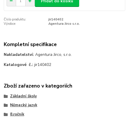
Přidat do košíku
Číslo produktu:
jir140402
Výrobce:
Agentura Jirco s.r.o.
Kompletní specifikace
Nakladatelství:
Agentura Jirco, s.r.o.
Katalogové č.:
jir140402
Zboží zařazeno v kategoriích
Základní školy
Německý jazyk
8.ročník