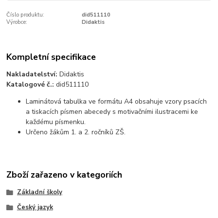
Číslo produktu:
did511110
Výrobce:
Didaktis
Kompletní specifikace
Nakladatelství:
Didaktis
Katalogové č.:
did511110
Laminátová tabulka ve formátu A4 obsahuje vzory psacích
a tiskacích písmen abecedy s motivačními ilustracemi ke
každému písmenku.
Určeno žákům 1. a 2. ročníků ZŠ.
Zboží zařazeno v kategoriích
Základní školy
Český jazyk