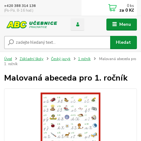
0
ks
+420 388 314 136
za
0 Kč
(Po-Pá, 8-16 hod.)
Menu
Hledat
Úvod
Základní školy
Český jazyk
1.ročník
Malovaná abeceda pro
1. ročník
Malovaná abeceda pro 1. ročník