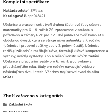
Kompletní specifikace
Nakladatelství:
SPN a.s.
Katalogové č.
spn048421
Učebnice a pracovní sešit tvoří druhou část nové řady učebnic
matematiky pro 6. - 9. ročník ZŠ, zpracované v souladu s
požadavky a záměry RVP pro ZV. Obě publikace tvoří komplet s
obdobnou dvojicí, která se věnuje učivu aritmetiky v 7. ročníku
(učebnice i pracovní sešit vyjdou v 2. polovině září). Učebnice
rozlišují základní a rozšiřující učivo, formulují klíčové kompetence a
výstupy, uvádějí výsledky úloh a řešení konstrukčních zadání.
Učebnice s pracovními sešity pro 6. ročník jsou vydány z
předcházejícího roku, tituly pro ročníky navazující vyjdou v
následujících dvou letech. Všechny mají schvalovací doložku
MŠMT.
Zboží zařazeno v kategoriích
Základní školy