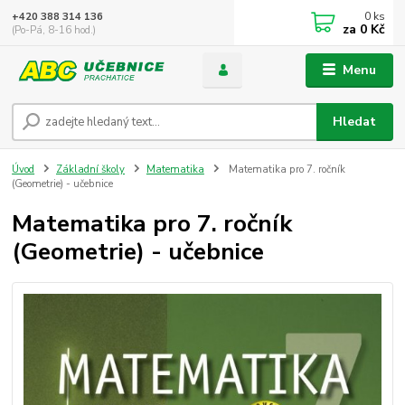
0
ks
+420 388 314 136
za
0 Kč
(Po-Pá, 8-16 hod.)
Menu
Hledat
Úvod
Základní školy
Matematika
Matematika pro 7. ročník
(Geometrie) - učebnice
Matematika pro 7. ročník
(Geometrie) - učebnice