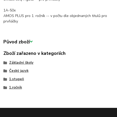
1A-50x
AMOS PLUS pro 1. ročník -- v počtu dle objednaných titulů pro
prvňáčky
Původ zboží
Zboží zařazeno v kategoriích
Základní školy
Český jazyk
1.stupeň
1.ročník