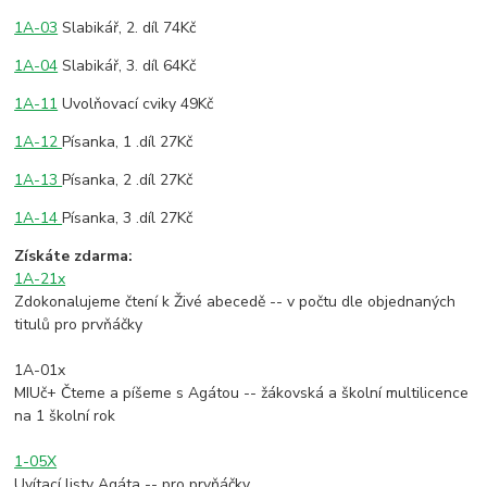
1A-03
Slabikář, 2. díl 74Kč
1A-04
Slabikář, 3. díl 64Kč
1A-11
Uvolňovací cviky 49Kč
1A-12
Písanka, 1 .díl 27Kč
1A-13
Písanka, 2 .díl 27Kč
1A-14
Písanka, 3 .díl 27Kč
Získáte zdarma:
1A-21x
Zdokonalujeme čtení k Živé abecedě -- v počtu dle objednaných
titulů pro prvňáčky
1A-01x
MIUč+ Čteme a píšeme s Agátou -- žákovská a školní multilicence
na 1 školní rok
1-05X
Uvítací listy Agáta -- pro prvňáčky