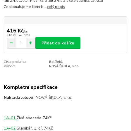
.díl 27Kč 1A-14 Písanka, 3 .díl 27Kč Získáte zdarma: 1A-21x
Zdokonalujeme čtení k ...
celý popis
416 Kč
/
ks
416 Kč
bez DPH
Přidat do košíku
Číslo produktu:
Balíček1
Výrobce:
NOVÁ ŠKOLA, s.r.o.
Kompletní specifikace
Nakladatelství:
NOVÁ ŠKOLA, s.r.o.
1A-01
Živá abeceda 74Kč
1A-02
Slabikář, 1. díl 74Kč