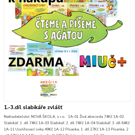
1.-3.díl slabikáře zvlášť
Nakladatelství: NOVÁ ŠKOLA, s.r.o. 1A-01 Živá abeceda 74Kč 1A-02
Slabikář, 1. díl 74Kč 1A-03 Slabikář, 2. díl 74Kč 1A-04 Slabikář, 3. díl 64Kč
1A-11 Uvolňovací cviky 49Kč 1A-12 Písanka, 1 .díl 27Kč 1A-13 Písanka, 2